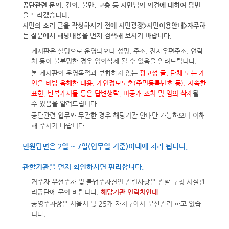
공단관련 문의, 건의, 불만, 고충 등 시민님의 의견에 대하여 답변
을 드리겠습니다.
시민의 소리 글을 작성하시기 전에 시민광장>시민이용안내>자주하
는 질문에서 해당내용을 먼저 검색해 보시기 바랍니다.
게시판은 실명으로 운영되오니 성명, 주소, 전자우편주소, 연락
처 등이 불분명한 경우 임의삭제 될 수 있음을 알려드립니다.
본 게시판의 운영목적과 부합하지 않는
광고성 글, 단체 또는 개
인을 비방·음해한 내용, 개인정보노출(주민등록번호 등), 저속한
표현, 반복게시물 등은 답변생략, 비공개 조치 및 임의 삭제
될
수 있음을 알려드립니다.
공단관련 업무와 무관한 경우 해당기관 안내만 가능하오니 이해
해 주시기 바랍니다.
민원답변은 2일 ~ 7일(업무일 기준)이내에 처리 됩니다.
관할기관을 먼저 확인하시면 편리합니다.
거주자 우선주차 및 불법주차견인 관련사항은 관할 구청 시설관
리공단에 문의 바랍니다.
해당기관 연락처안내
공영주차장은 서울시 및 25개 자치구에서 분산관리 하고 있습
니다.