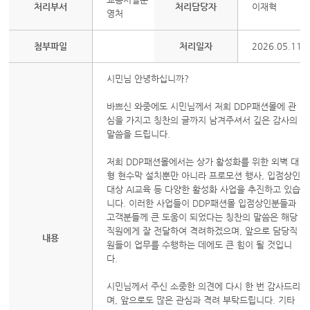
처리부서
처리담당자
이재혁
영처
첨부파일
처리일자
2026.05.11
시민님 안녕하십니까?
바쁘신 와중에도 시민님께서 저희 DDP패션몰에 관
심을 가지고 칭찬의 글까지 남겨주셔서 깊은 감사의
말씀을 드립니다.
저희 DDP패션몰에서는 상가 활성화를 위한 외벽 대
형 현수막 설치뿐만 아니라 프로모션 행사, 입점상인
대상 AI교육 등 다양한 활성화 사업을 추진하고 있습
니다. 이러한 사업들이 DDP패션몰 입점상인분들과
고객분들께 큰 도움이 되었다는 칭찬의 말씀은 해당
직원에게 잘 전달하여 격려하겠으며, 앞으로 담당직
내용
원들이 업무를 수행하는 데에도 큰 힘이 될 것입니
다.
시민님께서 주신 소중한 의견에 다시 한 번 감사드리
며, 앞으로도 많은 관심과 격려 부탁드립니다. 기타