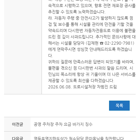
속적으로 시행하고 있으며, 향후 전면 재포장 공사를
추진할 수 있도록 노력하겠습니다.
라. 자동차 주행 중 안전사고가 발생하지 않도록 점
검 및 보수를 통해 시설물 관리에 만전을 기할 것을
약속드리며 다시한번 자동차전용도로 이용에 불편을
드린 점 깊이 사과드립니다. 추가적인 문의사항에 대
해서는 시설물 담당자 (김채현 ☎ 02-2290-7981)
에게 연락주시면 성심껏 안내해드리도록 하겠습니
다.
귀하의 질문에 만족스러운 답변이 되었기를 바라며,
불편을 겪으신 점 다시한번 사과의 말씀 드리며, 시
민님의 목소리에 항상 귀 기울이며 더 나은 서비스를
제공할 수 있도록 최선을 다하겠습니다.
2026.06.08. 도로시설처장 차범진 드림
목록
이전글
공영 주차장 주차 요금 바가지 징수
다음글
영등포역지하도상가 청소담당 문미옥님을 칭찬합니다.