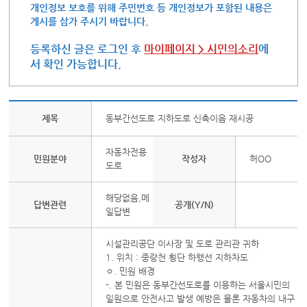
개인정보 보호를 위해 주민번호 등 개인정보가 포함된 내용은
게시를 삼가 주시기 바랍니다.
등록하신 글은 로그인 후
마이페이지 > 시민의소리
에
서 확인 가능합니다.
제목
동부간선도로 지하도로 신축이음 재시공
자동차전용
민원분야
작성자
허OO
도로
해당없음,메
답변관련
공개(Y/N)
일답변
시설관리공단 이사장 및 도로 관리관 귀하
1. 위치 : 중랑천 횡단 하행선 지하차도
ㅇ. 민원 배경
-. 본 민원은 동부간선도로를 이용하는 서울시민의
일원으로 안전사고 발생 예방은 물론 자동차의 내구