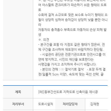
여 아스팔트 콘크리트가 파손하기 쉬운 형태의 도로
로
수회에 걸쳐 소규모로 잦은 보수로 누더기 형태의 요
철이 상당히 심하여 승차감이 상당히 낮을 뿐만 아니
라
자동차의 충격흡수 부족으로 자동차의 손상 피해 발
생
ㅇ. 의견
- 본구간을 포함 타 지점도 같은 형태가 많은바, 전
체 구간을 조사하여 재포장이 바람직하다 판단됨.
→ 시설관리 공단은 전문기관으로로 안전사고를 미
연에 방지하고, 시민의 재산을 보호한다는
사명감을 가지고 조치하여 주시기 바랍니다.
→ 본인의 견해 : ① 절삭기로 절삭 → 포장 두께 결
정(일률적 5cm 지양), 속도에 맞는 곡선 선택. 끝
제목
[RE]동부간선도로 지하도로 신축이음 재시공
처리부서
도로시설처
처리담당자
김채현