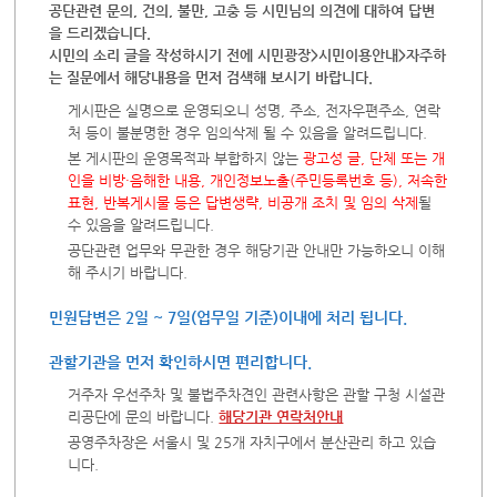
공단관련 문의, 건의, 불만, 고충 등 시민님의 의견에 대하여 답변
을 드리겠습니다.
시민의 소리 글을 작성하시기 전에 시민광장>시민이용안내>자주하
는 질문에서 해당내용을 먼저 검색해 보시기 바랍니다.
게시판은 실명으로 운영되오니 성명, 주소, 전자우편주소, 연락
처 등이 불분명한 경우 임의삭제 될 수 있음을 알려드립니다.
본 게시판의 운영목적과 부합하지 않는
광고성 글, 단체 또는 개
인을 비방·음해한 내용, 개인정보노출(주민등록번호 등), 저속한
표현, 반복게시물 등은 답변생략, 비공개 조치 및 임의 삭제
될
수 있음을 알려드립니다.
공단관련 업무와 무관한 경우 해당기관 안내만 가능하오니 이해
해 주시기 바랍니다.
민원답변은 2일 ~ 7일(업무일 기준)이내에 처리 됩니다.
관할기관을 먼저 확인하시면 편리합니다.
거주자 우선주차 및 불법주차견인 관련사항은 관할 구청 시설관
리공단에 문의 바랍니다.
해당기관 연락처안내
공영주차장은 서울시 및 25개 자치구에서 분산관리 하고 있습
니다.