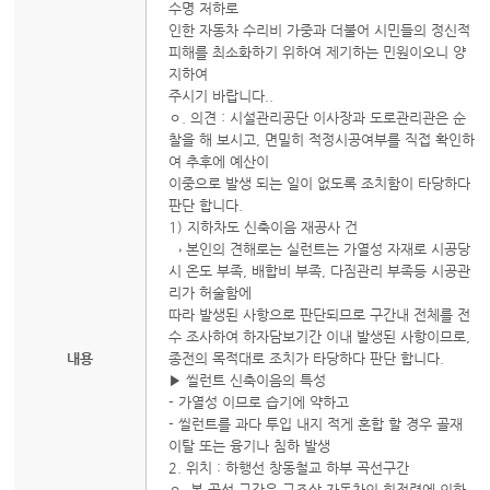
수명 저하로
인한 자동차 수리비 가중과 더불어 시민들의 정신적
피해를 최소화하기 위하여 제기하는 민원이오니 양
지하여
주시기 바랍니다..
ㅇ. 의견 : 시설관리공단 이사장과 도로관리관은 순
찰을 해 보시고, 면밀히 적정시공여부를 직접 확인하
여 추후에 예산이
이중으로 발생 되는 일이 없도록 조치함이 타당하다
판단 합니다.
1) 지하차도 신축이음 재공사 건
→ 본인의 견해로는 실런트는 가열성 자재로 시공당
시 온도 부족, 배합비 부족, 다짐관리 부족등 시공관
리가 허술함에
따라 발생된 사항으로 판단되므로 구간내 전체를 전
수 조사하여 하자담보기간 이내 발생된 사항이므로,
내용
종전의 목적대로 조치가 타당하다 판단 합니다.
▶ 씰런트 신축이음의 특성
- 가열성 이므로 습기에 약하고
- 씰런트를 과다 투입 내지 적게 혼합 할 경우 골재
이탈 또는 융기나 침하 발생
2. 위치 : 하행선 창동철교 하부 곡선구간
ㅇ. 본 곡선 구간은 구조상 자동차의 회전력에 의하