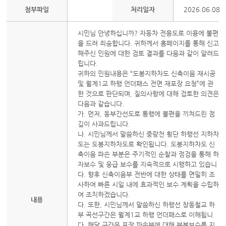
첨부파일
처리일자
2026.06.08
시민님 안녕하십니까? 자동차 전용도로 이용에 불편
을 드려 죄송합니다. 귀하께서 홈페이지를 통해 신고
해주신 민원에 대한 검토 결과를 다음과 같이 알려드
립니다.
귀하의 민원내용은 “도봉지하차도 신축이음 재시공
및 월계1교 하행 언더패스 전면 재포장 요청”에 관
한 것으로 판단되며, 질의사항에 대해 검토한 의견은
다음과 같습니다.
가. 먼저, 동부간선도로 통행에 불편을 끼쳐드린 점
깊이 사과드립니다.
나. 시민님께서 말씀하신 중랑천 횡단 하행선 지하차
도는 도봉지하차도로 확인됩니다. 도봉지하차도 신
축이음 파손 부분은 주기적인 순찰과 점검을 통해 하
자보수 및 응급 보수를 지속적으로 시행하고 있습니
다. 향후 신축이음부 전반에 대한 상태를 면밀히 조
사하여 빠른 시일 내에 효과적인 보수 계획을 수립하
여 조치하겠습니다.
내용
다. 또한, 시민님께서 말씀하신 하행선 창동철교 하
부 곡선구간은 월계1교 하행 언더패스로 이해됩니
다. 해당 구간은 포장 파손부에 대해 부분보수를 지