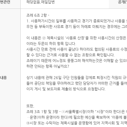
변관련
해당없음,메일답변
공개(
조례 6조 2항 -
1. 사용허가시간의 일부를 사용하고 경기가 종료되었거나 사용을 
우천 등 부득이한 사유로 경기 등이 차례로 미뤄지는 경우에는 그
이 내용은 ② 체육시설의 '사용료 산정'을 위한 사용시간의 산정은
이라는 두문의 하위 항목 입니다.
사용시간 만료 전에 사용이 끝났다 하더라도 협의된 사용료의 수
할 수 있다는 근거로 사용할 수 없는 조항으로 확인됩니다.
조례이기 때문에 어느정도 뭉뚱그려 해석하는것은 이해할 순 있으나
하면 안되는 항목 아닐까요?
내용
상기 내용에 관해 26일 구단 인원들을 강제로 퇴장시킨 직원의 규
들어 공단의 책임을 무마하려고 했던 담당자가 어떠한 근거를 들어
이지 게시 및 보도자료 제출의 방식으로 요청합니다.
또한,
조례 3조 1항 및 3항 - ①서울특별시장(이하 "시장"이라 한다)
ㆍ운영(이하 운영이라 한다)에 필요한 예산을 확보하여 '이용에 불
③시장 또는 수탁자는 체육시설을 운영함에 있어 지역사회 및 지역