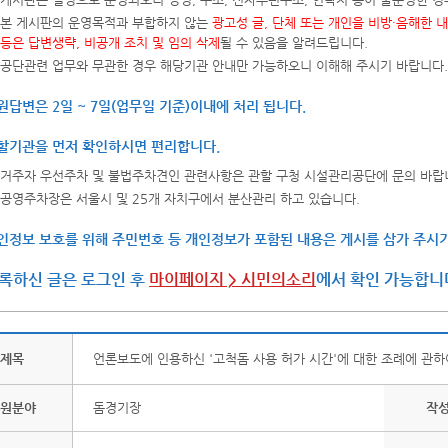
본 게시판의 운영목적과 부합하지 않는
광고성 글, 단체 또는 개인을 비방·음해한 
등은 답변생략, 비공개 조치 및 임의 삭제
될 수 있음을 알려드립니다.
공단관련 업무와 무관한 경우 해당기관 안내만 가능하오니 이해해 주시기 바랍니다.
원답변은 2일 ~ 7일(업무일 기준)이내에 처리 됩니다.
할기관을 먼저 확인하시면 편리합니다.
거주자 우선주차 및 불법주차견인 관련사항은 관할 구청 시설관리공단에 문의 바랍
공영주차장은 서울시 및 25개 자치구에서 분산관리 하고 있습니다.
인정보 보호를 위해 주민번호 등 개인정보가 포함된 내용은 게시를 삼가 주시기
록하신 글은 로그인 후
마이페이지 > 시민의소리
에서 확인 가능합니
제목
언론보도에 인용하신 '고척돔 사용 허가 시간'에 대한 조례에 관하
원분야
돔경기장
작