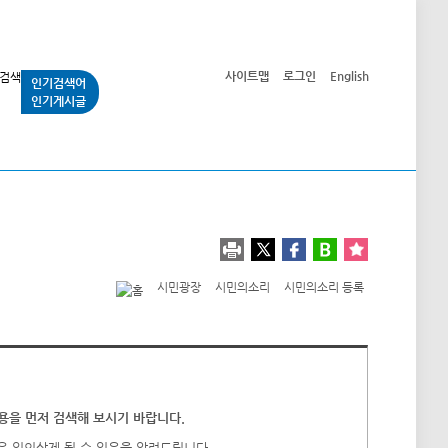
사이트맵
로그인
English
인기검색어
인기게시글
교통사업
시민광장
공단소개
정보공개
시민광장
시민의소리
시민의소리 등록
을 먼저 검색해 보시기 바랍니다.
우 임의삭제 될 수 있음을 알려드립니다.