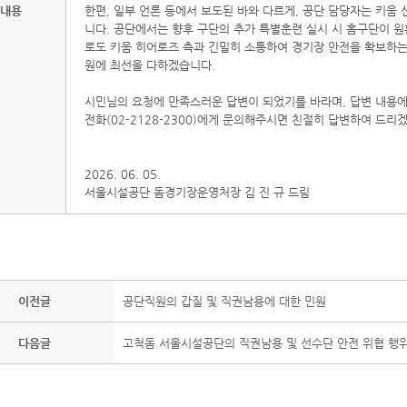
내용
한편, 일부 언론 등에서 보도된 바와 다르게, 공단 담당자는 키움
니다. 공단에서는 향후 구단의 추가 특별훈련 실시 시 홈구단이 
로도 키움 히어로즈 측과 긴밀히 소통하여 경기장 안전을 확보하는
원에 최선을 다하겠습니다.
시민님의 요청에 만족스러운 답변이 되었기를 바라며, 답변 내용
전화(02-2128-2300)에게 문의해주시면 친절히 답변하여 드리
2026. 06. 05.
서울시설공단 돔경기장운영처장 김 진 규 드림
이전글
공단직원의 갑질 및 직권남용에 대한 민원
다음글
고척돔 서울시설공단의 직권남용 및 선수단 안전 위협 행