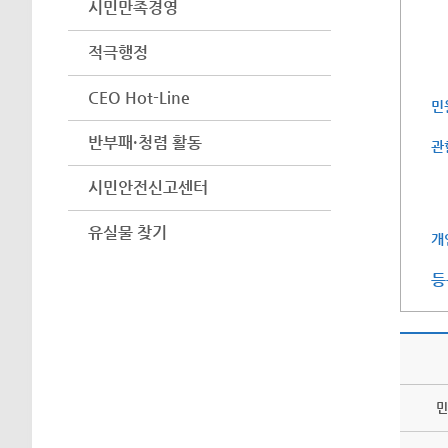
시민만족경영
적극행정
CEO Hot-Line
민
반부패·청렴 활동
관
시민안전신고센터
유실물 찾기
개
등
민