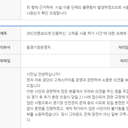
위 항에 근거하여, 시설 이용 단체의 불편함이 발생하였으므로 서
나왔는지 확인 요청합니다.
제목
[RE]언론보도에 인용하신 '고척돔 사용 허가 시간'에 대한 조례에
리부서
돔경기장운영처
처리
부파일
처리
시민님 안녕하십니까?
먼저 저희 공단의 고척스카이돔 운영과 관련하여 소중한 의견을 보
드립니다.
이번 사안과 관련하여 많은 분들께서 우려와 의견을 주신 점을 무겁
의 경기 후 추가 훈련 요청이 당일 21시에 접수되어 관련 규정에
않은 사항으로서 경기장 안전관리 문제 등의 사유로 당일 훈련은 
없이 훈련을 진행하였고, 재차 허가되지 않은 사안이라 불가함을
부를 소등하였습니다. 당시 그라운드 전체 암전이 아닌 일부 구역
다.