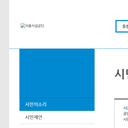
본문바로가기
통
시
시민의소리
서
공
시민제안
시