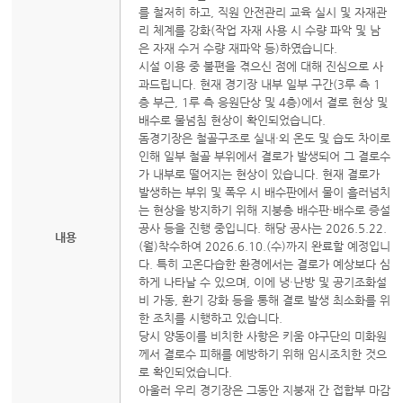
를 철저히 하고, 직원 안전관리 교육 실시 및 자재관
리 체계를 강화(작업 자재 사용 시 수량 파악 및 남
은 자재 수거 수량 재파악 등)하였습니다.
시설 이용 중 불편을 겪으신 점에 대해 진심으로 사
과드립니다. 현재 경기장 내부 일부 구간(3루 측 1
층 부근, 1루 측 응원단상 및 4층)에서 결로 현상 및
배수로 물넘침 현상이 확인되었습니다.
돔경기장은 철골구조로 실내·외 온도 및 습도 차이로
인해 일부 철골 부위에서 결로가 발생되어 그 결로수
가 내부로 떨어지는 현상이 있습니다. 현재 결로가
발생하는 부위 및 폭우 시 배수판에서 물이 흘러넘치
는 현상을 방지하기 위해 지붕층 배수판·배수로 증설
공사 등을 진행 중입니다. 해당 공사는 2026.5.22.
내용
(월)착수하여 2026.6.10.(수)까지 완료할 예정입니
다. 특히 고온다습한 환경에서는 결로가 예상보다 심
하게 나타날 수 있으며, 이에 냉·난방 및 공기조화설
비 가동, 환기 강화 등을 통해 결로 발생 최소화를 위
한 조치를 시행하고 있습니다.
당시 양동이를 비치한 사항은 키움 야구단의 미화원
께서 결로수 피해를 예방하기 위해 임시조치한 것으
로 확인되었습니다.
아울러 우리 경기장은 그동안 지붕재 간 접합부 마감