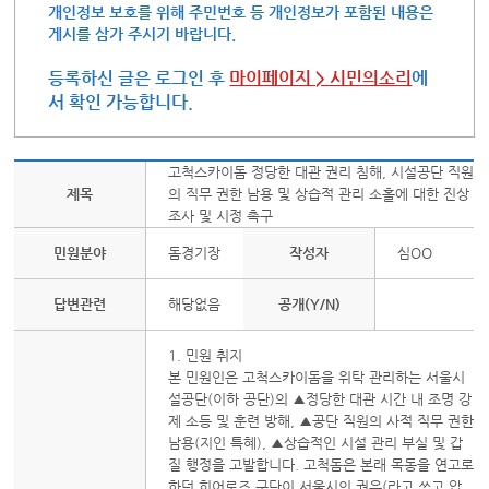
개인정보 보호를 위해 주민번호 등 개인정보가 포함된 내용은
게시를 삼가 주시기 바랍니다.
등록하신 글은 로그인 후
마이페이지 > 시민의소리
에
서 확인 가능합니다.
고척스카이돔 정당한 대관 권리 침해, 시설공단 직원
제목
의 직무 권한 남용 및 상습적 관리 소홀에 대한 진상
조사 및 시정 촉구
민원분야
돔경기장
작성자
심OO
답변관련
해당없음
공개(Y/N)
1. 민원 취지
본 민원인은 고척스카이돔을 위탁 관리하는 서울시
설공단(이하 공단)의 ▲정당한 대관 시간 내 조명 강
제 소등 및 훈련 방해, ▲공단 직원의 사적 직무 권한
남용(지인 특혜), ▲상습적인 시설 관리 부실 및 갑
질 행정을 고발합니다. 고척돔은 본래 목동을 연고로
하던 히어로즈 구단이 서울시의 권유(라고 쓰고 압