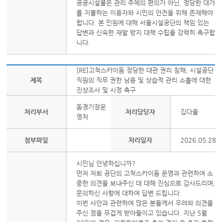
공공시설물은 관리 주체의 편의가 아닌, 정당한 대가
를 지불하는 이용자와 시민의 안전을 위해 존재해야
합니다. 본 민원에 대해 서울시설공단의 책임 있는
답변과 신속한 재발 방지 대책 수립을 강력히 촉구합
니다.
[RE]고척스카이돔 정당한 대관 권리 침해, 시설공단
제목
직원의 직무 권한 남용 및 상습적 관리 소홀에 대한
진상조사 및 시정 촉구
돔경기장운
처리부서
처리담당자
김다울
영처
첨부파일
처리일자
2026.05.28
시민님 안녕하십니까?
먼저 저희 공단의 고척스카이돔 운영과 관련하여 소
중한 의견을 보내주신 데 대해 진심으로 감사드리며,
문의하신 사항에 대하여 답변 드립니다.
이번 사안과 관련하여 많은 분들께서 우려와 의견을
주신 점을 무겁게 받아들이고 있습니다. 지난 5월