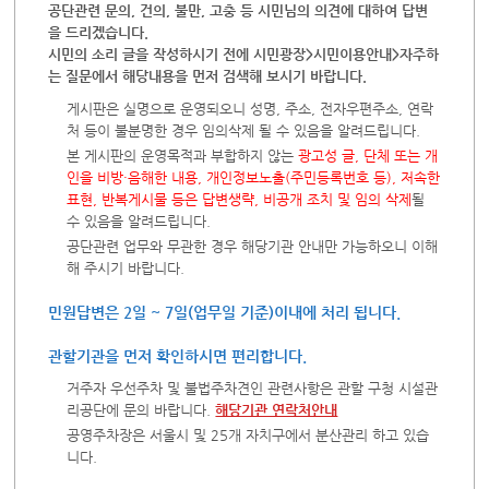
공단관련 문의, 건의, 불만, 고충 등 시민님의 의견에 대하여 답변
을 드리겠습니다.
시민의 소리 글을 작성하시기 전에 시민광장>시민이용안내>자주하
는 질문에서 해당내용을 먼저 검색해 보시기 바랍니다.
게시판은 실명으로 운영되오니 성명, 주소, 전자우편주소, 연락
처 등이 불분명한 경우 임의삭제 될 수 있음을 알려드립니다.
본 게시판의 운영목적과 부합하지 않는
광고성 글, 단체 또는 개
인을 비방·음해한 내용, 개인정보노출(주민등록번호 등), 저속한
표현, 반복게시물 등은 답변생략, 비공개 조치 및 임의 삭제
될
수 있음을 알려드립니다.
공단관련 업무와 무관한 경우 해당기관 안내만 가능하오니 이해
해 주시기 바랍니다.
민원답변은 2일 ~ 7일(업무일 기준)이내에 처리 됩니다.
관할기관을 먼저 확인하시면 편리합니다.
거주자 우선주차 및 불법주차견인 관련사항은 관할 구청 시설관
리공단에 문의 바랍니다.
해당기관 연락처안내
공영주차장은 서울시 및 25개 자치구에서 분산관리 하고 있습
니다.