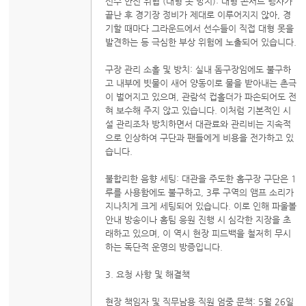
선수 안전 위협 (대형 못 방치): 대형 콘서트 행사가
끝난 후 경기장 정비가 제대로 이루어지지 않아, 경
기할 때마다 그라운드에서 선수들이 직접 대형 못을
발견하는 등 극심한 부상 위험에 노출되어 있습니다.
구장 관리 소홀 및 방치: 실내 돔구장임에도 불구하
고 내부에 빗물이 새어 양동이로 물을 받아내는 촌극
이 벌어지고 있으며, 관람석 컵홀더가 파손되어도 전
혀 보수해 주지 않고 있습니다. 이처럼 기본적인 시
설 관리조차 방치하면서 대관료와 관리비는 지속적
으로 인상하여 구단과 팬들에게 비용을 전가하고 있
습니다.
불합리한 음향 세팅: 대관을 주도한 홈구장 구단은 1
루를 사용함에도 불구하고, 3루 구역의 앰프 소리가
지나치게 크게 세팅되어 있습니다. 이로 인해 파울볼
안내 방송이나 홈팀 응원 진행 시 심각한 지장을 초
래하고 있으며, 이 역시 현장 피드백을 철저히 무시
하는 독단적 운영의 방증입니다.
3. 요청 사항 및 해결책
현장 책임자 및 직무남용 직원 엄중 문책: 5월 26일