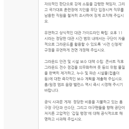
자의적인 판단으로 강제 소등을 감행한 책임자, 그리
고 국가대표 훈련장에 지인을 무단 입장시켜 직무를
남용한 직원을 철저히 조사하여 징계 조치해 주십시
오.
유연하고 상식적인 대관 가이드라인 확립: 오후 11
시라는 정당한 대관 시간 범위 내에서는 구단이 자율
적으로 그라운드를 활용할 수 있도록 '사전 신청제'
규정을 유연하게 전면 개정해 주십시오.
그라운드 안전 및 시설 보수 대책 수립: 콘서트 직후
그라운드 전수 점검을 의무화하여 못 등의 위험 물질
을 완벽히 제거하고, 누수 및 파손 시설물(컵홀더
등)에 대한 즉각적인 보수 계획을 제출해 주십시오.
홈/원정 앰프 음량 밸런스 역시 즉시 시정해 주시기
바랍니다.
공식 사과문 게재: 정당한 비용을 지불하고 있는 홈
구장 구단과 선수단, 그리고 야구팬들을 향해 공단이
저지른 고압적인 '갑질 행정'에 대해 공식적으로 해
명하고 사과해 주십시오.