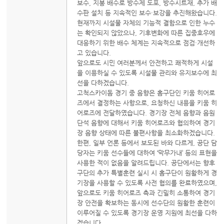
보수, 지붕 배수로 방수제 도포, 방수시트재, 추가 배
수판 설치 등 지속적인 보수·보강을 추진해왔습니다.
현재까지 시설물 자체의 기능적 결함으로 인한 누수
는 확인되지 않았으나, 기후변화에 따른 집중호우에
대응하기 위한 배수 체계는 지속적으로 점검·개선하
고 있습니다.
앞으로도 시민 여러분께서 안전하고 쾌적하게 시설
을 이용하실 수 있도록 시설물 관리와 유지보수에 최
선을 다하겠습니다.
고척스카이돔 경기 중 음향은 홈구단인 키움 히어로
즈에서 결정하는 사항으로, 요청하신 내용을 키움 히
어로즈에 전달하였습니다. 경기장 전체 음향과 음원
단석 음향에 대해서 키움 히어로즈와 협의하여 경기
장 음향 상태에 따른 불편사항을 최소화하겠습니다.
한편, 일부 언론 등에서 보도된 바와 다르게, 공단 담
당자는 키움 선수들에 대하여 ‘막무가내’ 등의 표현을
사용한 적이 없음을 알려드립니다. 공단에서는 향후
구단의 추가 특별훈련 실시 시 홈구단이 원활하게 경
기장을 사용할 수 있도록 사전 협의를 완료하였으며,
앞으로도 키움 히어로즈 측과 긴밀히 소통하여 경기
장 안전을 확보하는 동시에 선수단의 원활한 훈련이
이루어질 수 있도록 경기장 운영 지원에 최선을 다하
겠습니다.