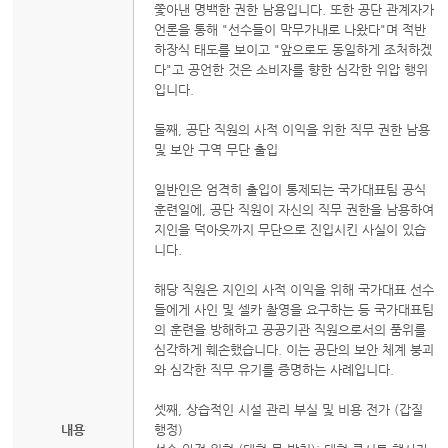
쫓아낸 명백한 권한 남용입니다. 또한 공단 관계자가
언론을 통해 "선수들이 막무가내로 나왔다"며 적반
하장식 태도를 보이고 "앞으로도 동일하게 조처하겠
다"고 공언한 것은 소비자를 향한 심각한 위압 행위
입니다.
둘째, 공단 직원의 사적 이익을 위한 직무 권한 남용
및 보안 구역 무단 출입
일반인은 엄격히 출입이 통제되는 국가대표팀 공식
훈련일에, 공단 직원이 자신의 직무 권한을 남용하여
지인을 덕아웃까지 무단으로 진입시킨 사실이 있습
니다.
해당 직원은 지인의 사적 이익을 위해 국가대표 선수
들에게 사인 및 셀카 촬영을 요구하는 등 국가대표팀
의 훈련을 방해하고 공공기관 직원으로서의 품위를
심각하게 훼손했습니다. 이는 공단의 보안 체계 붕괴
와 심각한 직무 유기를 증명하는 사례입니다.
셋째, 상습적인 시설 관리 부실 및 비용 전가 (갑질
내용
행정)