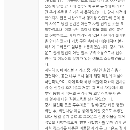
26일의 경우, 키움히어로즈 측의 경기 후 추가 훈련
요청이 당일 21시에 접수되어 관련 규정에 따라 야
간 추가 훈련을 허가하지 못하였습니다. 당시 사전에
협의되지 않은 사항으로서 경기장 안전관리 문제 등
의 사유로 당일 훈련은 어렵고 차일 협의할 것을 요
청하였으나, 이후 구단 측에서 별도 협의 없이 훈련
을 진행하였고, 재차 허가되지 않은 사안이라 불가함
을 안내하였으나 키움 구단 측에서 미응대하여 불가
피하게 그라운드 일부를 소등하였습니다. 당시 그라
운드 전체 암전이 아닌 일부 구역 소등으로서 선수
안전 및 이동상의 문제가 없는 정도로 소등하였습니
다.
지난해 K-베이스볼 시리즈 중 외부인 출입 허용과
관련하여, 공단 내부 조사 결과 해당 직원의 과실이
확인되었으며, 이에 따라 해당 직원에 대하여 인사규
정 상 신분상 조치(경고 처분) 및 부서 차원에서 외
부인 동행 시 직원의 관리·감독 의무와 방문자 관리
의 철저에 대한 직원교육을 실시하였습니다.
당시 발견된 못은 투수마운드 정비(공단·키움 병행)
작업 후, 작업차량 이동 중에 떨어진 것으로 추정됩
니다. 당일 경기 종료 후 그라운드 전면 이물질 제거
작업을 시행하였으며, 향후 재발방지를 위해 경기 전
자석 청소기를 이용한 이물질 제거 등 그라운드 정비