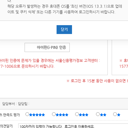
다.
핀(i-PIN)은 인터넷상의 개인식별번호를 의미하며, 대면확인이
휴대
해당 오류가 발생하는 경우 휴대폰 OS를 ‘최신 버전(IOS 13.3.1)으로 업데
운 인터넷에서 주민등록번호를 사용하지 않고도 본인임을 확인할
통해 
이트 및 쿠키 삭제’ 또는 다른 기기를 사용하여 로그인하시기 바랍니다.
있는 수단입니다.
증 창이 오류가 발생 할 경우 인증창을 닫은 후
[새로고침]
후에 다
(인증
닫기
시도 부탁 드립니다.)
시 시
아이핀(i-PIN) 인증
아이핀 인증에 문제가 있을 경우에는 서울신용평가정보 고객센터 :
※ 휴
77-1006으로 문의하시기 바랍니다.
157
※ 로그인 후 15분 동안 사용이 없으면
담당부서 :
담당팀 :
츠 만족도 평가
 의견달기