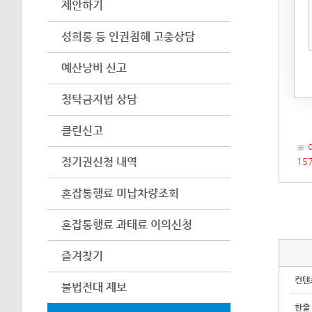
제안하기
아이
어려
성희롱 등 인권침해 고충상담
수 
예산낭비 신고
(인
시 
청탁금지법 상담
클린신고
※ 
정기권신청 내역
15
혼잡통행료 미납차량조회
혼잡통행료 과태료 이의신청
즐겨찾기
컨텐
불법전대 제보
한줄