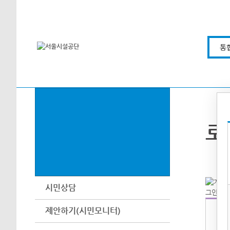
본문바로가기
통
로
시민상담
제안하기(시민모니터)
아