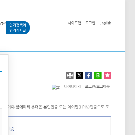
사이트맵
로그인
English
인기검색어
인기게시글
교통사업
시민광장
공단소개
정보공개
마이페이지
로그인/로그아웃
폰 인증