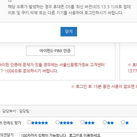
다.
핀(i-PIN)은 인터넷상의 개인식별번호를 의미하며, 대면확인이
휴대
해당 오류가 발생하는 경우 휴대폰 OS를 ‘최신 버전(IOS 13.3.1)으로 업데
운 인터넷에서 주민등록번호를 사용하지 않고도 본인임을 확인할
통해 
이트 및 쿠키 삭제’ 또는 다른 기기를 사용하여 로그인하시기 바랍니다.
있는 수단입니다.
증 창이 오류가 발생 할 경우 인증창을 닫은 후
[새로고침]
후에 다
(인증
닫기
시도 부탁 드립니다.)
시 시
아이핀(i-PIN) 인증
아이핀 인증에 문제가 있을 경우에는 서울신용평가정보 고객센터 :
※ 휴
77-1006으로 문의하시기 바랍니다.
157
※ 로그인 후 15분 동안 사용이 없으면
담당부서 :
담당팀 :
츠 만족도 평가
 의견달기