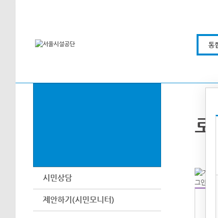
본문바로가기
통
로
시민상담
제안하기(시민모니터)
아