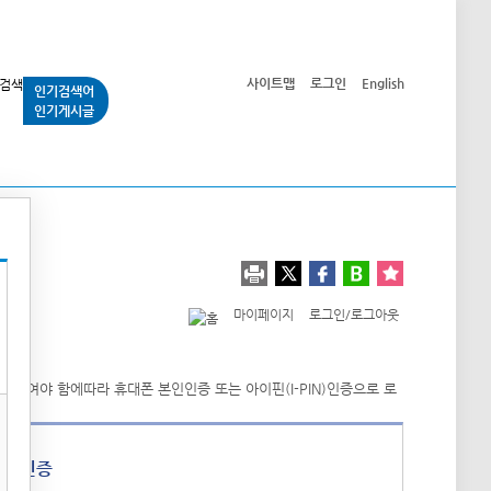
사이트맵
로그인
English
인기검색어
인기게시글
교통사업
시민광장
공단소개
정보공개
마이페이지
로그인/로그아웃
폰 인증