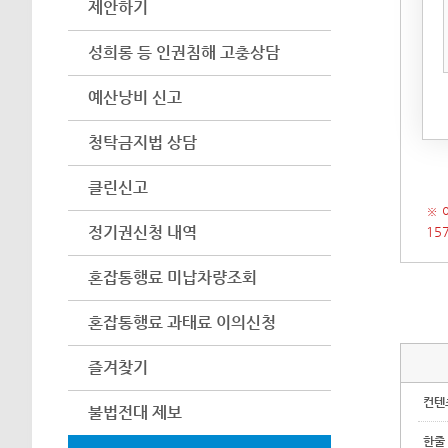
제안하기
아이
어려
성희롱 등 인권침해 고충상담
수 
예산낭비 신고
(인
시 
청탁금지법 상담
클린신고
※ 
정기권신청 내역
15
혼잡통행료 미납차량조회
혼잡통행료 과태료 이의신청
즐겨찾기
컨텐
불법전대 제보
한줄