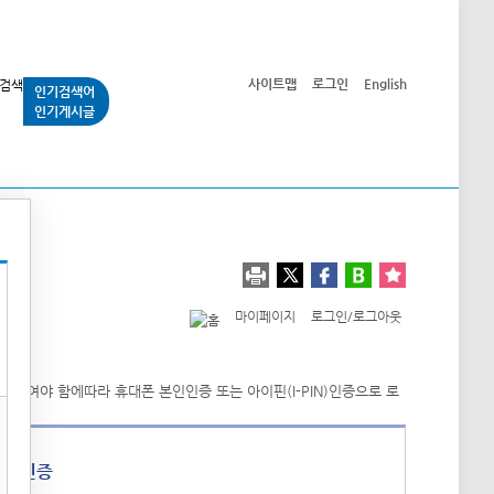
사이트맵
로그인
English
인기검색어
인기게시글
교통사업
시민광장
공단소개
정보공개
마이페이지
로그인/로그아웃
폰 인증