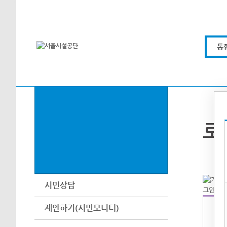
본문바로가기
통
로
시민상담
제안하기(시민모니터)
아