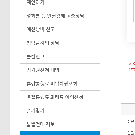
제안하기
아이
어려
성희롱 등 인권침해 고충상담
수 
예산낭비 신고
(인
시 
청탁금지법 상담
클린신고
※ 
정기권신청 내역
15
혼잡통행료 미납차량조회
혼잡통행료 과태료 이의신청
즐겨찾기
컨텐
불법전대 제보
한줄