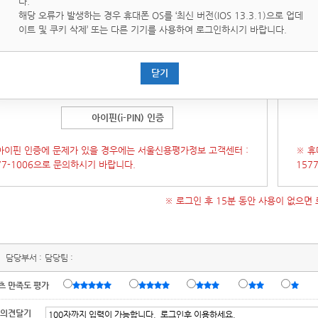
다.
핀(i-PIN)은 인터넷상의 개인식별번호를 의미하며, 대면확인이
휴대
해당 오류가 발생하는 경우 휴대폰 OS를 ‘최신 버전(IOS 13.3.1)으로 업데
운 인터넷에서 주민등록번호를 사용하지 않고도 본인임을 확인할
통해 
이트 및 쿠키 삭제’ 또는 다른 기기를 사용하여 로그인하시기 바랍니다.
있는 수단입니다.
증 창이 오류가 발생 할 경우 인증창을 닫은 후
[새로고침]
후에 다
(인증
닫기
시도 부탁 드립니다.)
시 시
아이핀(i-PIN) 인증
아이핀 인증에 문제가 있을 경우에는 서울신용평가정보 고객센터 :
※ 휴
77-1006으로 문의하시기 바랍니다.
157
※ 로그인 후 15분 동안 사용이 없으면
담당부서 :
담당팀 :
츠 만족도 평가
 의견달기