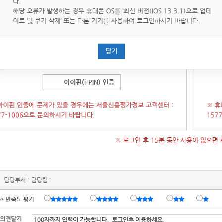
다.
핀(i-PIN)은 인터넷상의 개인식별번호를 의미하며, 대면확인이
휴대
해당 오류가 발생하는 경우 휴대폰 OS를 ‘최신 버전(IOS 13.3.1)으로 업데
운 인터넷에서 주민등록번호를 사용하지 않고도 본인임을 확인할
통해 
이트 및 쿠키 삭제’ 또는 다른 기기를 사용하여 로그인하시기 바랍니다.
있는 수단입니다.
증 창이 오류가 발생 할 경우 인증창을 닫은 후
[새로고침]
후에 다
(인증
닫기
시도 부탁 드립니다.)
시 시
아이핀(i-PIN) 인증
아이핀 인증에 문제가 있을 경우에는 서울신용평가정보 고객센터 :
※ 휴
77-1006으로 문의하시기 바랍니다.
157
※ 로그인 후 15분 동안 사용이 없으면
담당부서 :
담당팀 :
츠 만족도 평가
 의견달기