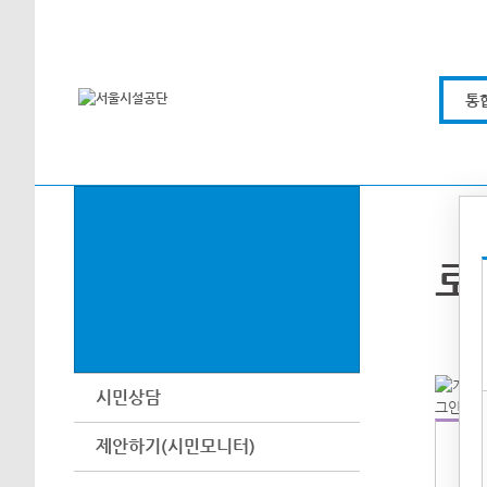
본문바로가기
통
로
시민상담
제안하기(시민모니터)
아