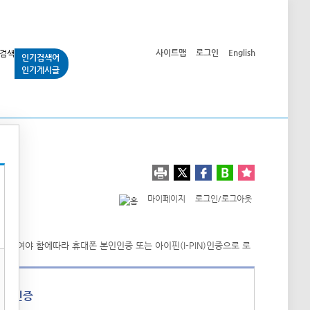
사이트맵
로그인
English
인기검색어
인기게시글
교통사업
시민광장
공단소개
정보공개
마이페이지
로그인/로그아웃
폰 인증