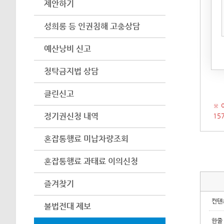
제안하기
아이
어려
성희롱 등 인권침해 고충상담
수 
예산낭비 신고
(인
시 
청탁금지법 상담
클린신고
※ 
정기권신청 내역
15
혼잡통행료 미납차량조회
혼잡통행료 과태료 이의신청
즐겨찾기
컨텐
불법전대 제보
한줄