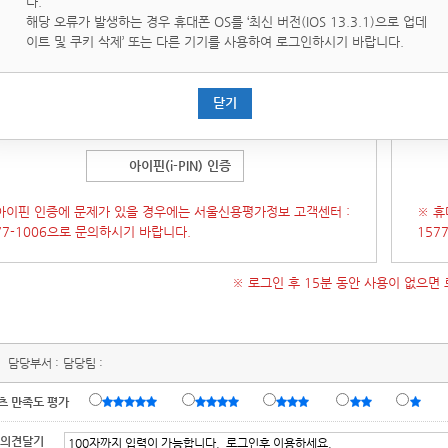
다.
핀(i-PIN)은 인터넷상의 개인식별번호를 의미하며, 대면확인이
휴대
해당 오류가 발생하는 경우 휴대폰 OS를 ‘최신 버전(IOS 13.3.1)으로 업데
운 인터넷에서 주민등록번호를 사용하지 않고도 본인임을 확인할
통해 
이트 및 쿠키 삭제’ 또는 다른 기기를 사용하여 로그인하시기 바랍니다.
있는 수단입니다.
증 창이 오류가 발생 할 경우 인증창을 닫은 후
[새로고침]
후에 다
(인증
닫기
시도 부탁 드립니다.)
시 시
아이핀(i-PIN) 인증
아이핀 인증에 문제가 있을 경우에는 서울신용평가정보 고객센터 :
※ 휴
77-1006으로 문의하시기 바랍니다.
157
※ 로그인 후 15분 동안 사용이 없으면
담당부서 :
담당팀 :
츠 만족도 평가
 의견달기