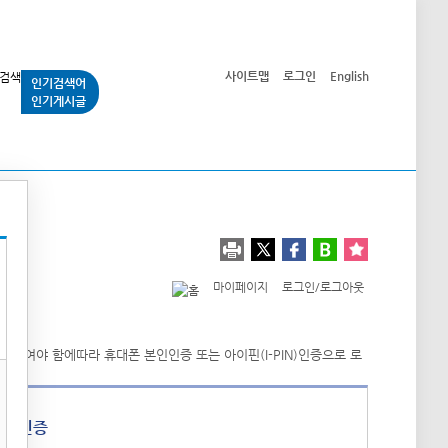
사이트맵
로그인
English
인기검색어
인기게시글
교통사업
시민광장
공단소개
정보공개
마이페이지
로그인/로그아웃
폰 인증