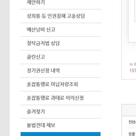
제안하기
아이
어려
성희롱 등 인권침해 고충상담
수 
예산낭비 신고
(인
시 
청탁금지법 상담
클린신고
※ 
정기권신청 내역
15
혼잡통행료 미납차량조회
혼잡통행료 과태료 이의신청
즐겨찾기
컨텐
불법전대 제보
한줄