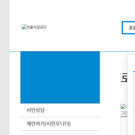
본문바로가기
통
로
시민상담
제안하기(시민모니터)
아