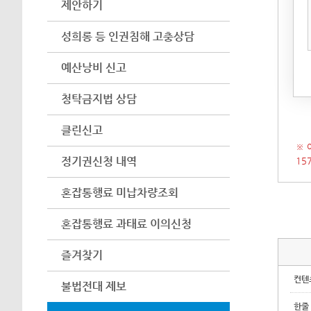
제안하기
아이
어려
성희롱 등 인권침해 고충상담
수 
예산낭비 신고
(인
시 
청탁금지법 상담
클린신고
※ 
정기권신청 내역
15
혼잡통행료 미납차량조회
혼잡통행료 과태료 이의신청
즐겨찾기
컨텐
불법전대 제보
한줄