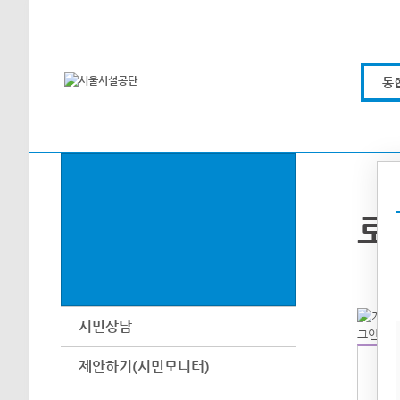
본문바로가기
통
로
시민상담
제안하기(시민모니터)
아