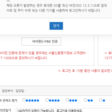
다.
핀(i-PIN)은 인터넷상의 개인식별번호를 의미하며, 대면확인이
휴대
해당 오류가 발생하는 경우 휴대폰 OS를 ‘최신 버전(IOS 13.3.1)으로 업데
운 인터넷에서 주민등록번호를 사용하지 않고도 본인임을 확인할
통해 
이트 및 쿠키 삭제’ 또는 다른 기기를 사용하여 로그인하시기 바랍니다.
있는 수단입니다.
증 창이 오류가 발생 할 경우 인증창을 닫은 후
[새로고침]
후에 다
(인증
닫기
시도 부탁 드립니다.)
시 시
아이핀(i-PIN) 인증
아이핀 인증에 문제가 있을 경우에는 서울신용평가정보 고객센터 :
※ 휴
77-1006으로 문의하시기 바랍니다.
157
※ 로그인 후 15분 동안 사용이 없으면
담당부서 :
담당팀 :
츠 만족도 평가
 의견달기