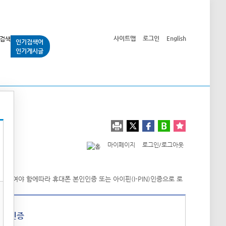
사이트맵
로그인
English
인기검색어
인기게시글
교통사업
시민광장
공단소개
정보공개
마이페이지
로그인/로그아웃
폰 인증