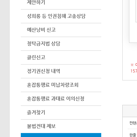
제안하기
아이
어려
성희롱 등 인권침해 고충상담
수 
예산낭비 신고
(인
시 
청탁금지법 상담
클린신고
※ 
정기권신청 내역
15
혼잡통행료 미납차량조회
혼잡통행료 과태료 이의신청
즐겨찾기
컨텐
불법전대 제보
한줄