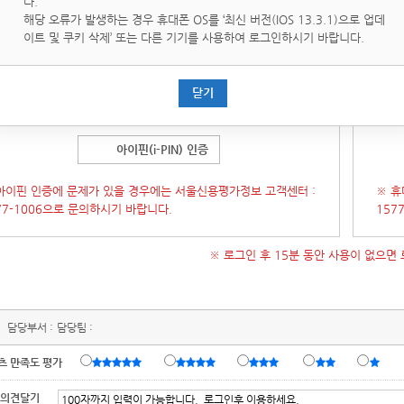
다.
핀(i-PIN)은 인터넷상의 개인식별번호를 의미하며, 대면확인이
휴대
해당 오류가 발생하는 경우 휴대폰 OS를 ‘최신 버전(IOS 13.3.1)으로 업데
운 인터넷에서 주민등록번호를 사용하지 않고도 본인임을 확인할
통해 
이트 및 쿠키 삭제’ 또는 다른 기기를 사용하여 로그인하시기 바랍니다.
있는 수단입니다.
증 창이 오류가 발생 할 경우 인증창을 닫은 후
[새로고침]
후에 다
(인증
닫기
시도 부탁 드립니다.)
시 시
아이핀(i-PIN) 인증
아이핀 인증에 문제가 있을 경우에는 서울신용평가정보 고객센터 :
※ 휴
77-1006으로 문의하시기 바랍니다.
157
※ 로그인 후 15분 동안 사용이 없으면
담당부서 :
담당팀 :
츠 만족도 평가
 의견달기