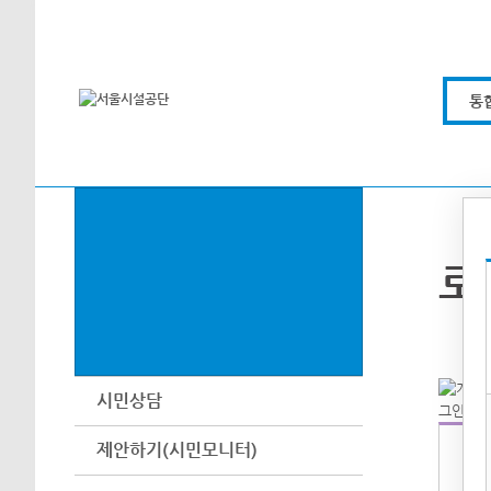
본문바로가기
통
로
시민상담
제안하기(시민모니터)
아