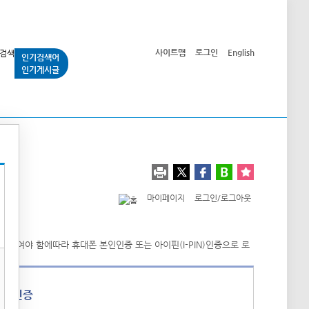
사이트맵
로그인
English
인기검색어
인기게시글
교통사업
시민광장
공단소개
정보공개
마이페이지
로그인/로그아웃
폰 인증