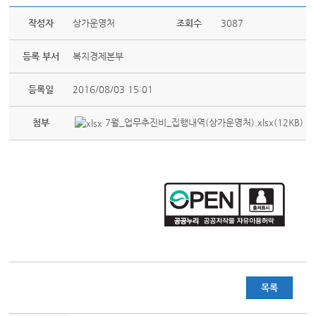
작성자
상가운영처
조회수
3087
등록 부서
복지경제본부
등록일
2016/08/03 15:01
첨부
7월_업무추진비_집행내역(상가운영처).xlsx(12KB)
목록