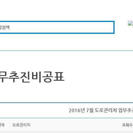
합검색
복지경제
문화체육
도로관리
시설안전
무추진비공표
2016년 7월 도로관리처 업무
성자
도로관리처
조회수