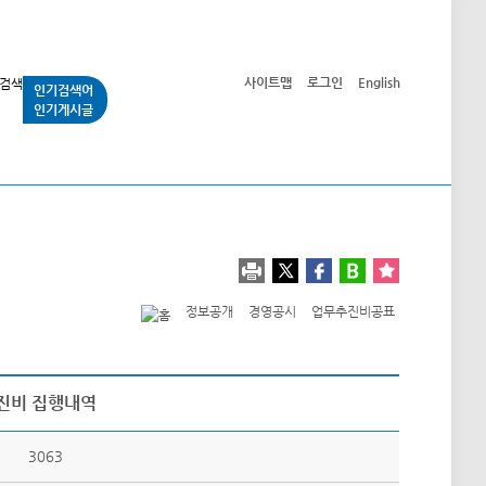
사이트맵
로그인
English
인기검색어
인기게시글
교통사업
시민광장
공단소개
정보공개
정보공개
경영공시
업무추진비공표
추진비 집행내역
3063