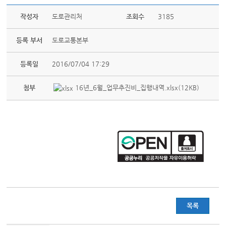
작성자
도로관리처
조회수
3185
등록 부서
도로교통본부
등록일
2016/07/04 17:29
첨부
16년_6월_업무추진비_집행내역.xlsx(12KB)
목록