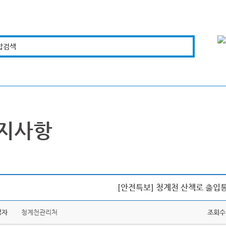
합검색
복지경제
문화체육
도로관리
시설안전
지사항
[안전특보] 청계천 산책로 출입
성자
청계천관리처
조회수