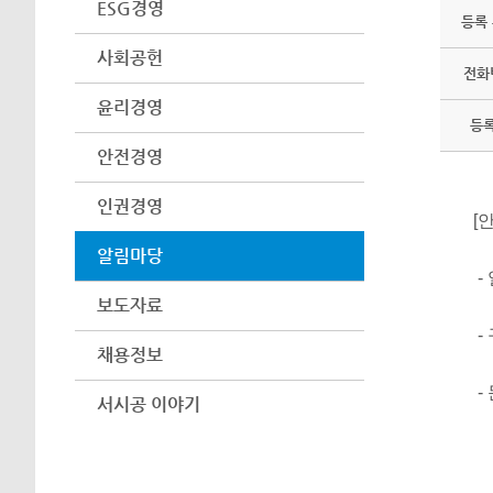
ESG경영
등록
사회공헌
전화
윤리경영
등
안전경영
인권경영
[
알림마당
- 
보도자료
-
채용정보
-
서시공 이야기