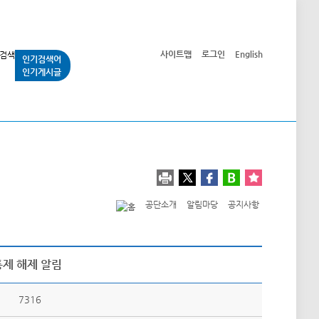
사이트맵
로그인
English
인기검색어
인기게시글
교통사업
시민광장
공단소개
정보공개
공단소개
알림마당
공지사항
통제 해제 알림
7316