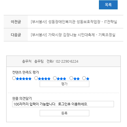
목록
이전글
[부서봉사] 성동장애인복지관 성동보호작업장 - IT전략실
다음글
[부서봉사] 가락시장 김장나눔 시민대축제 - 기획조정실
총무처
총무팀
전화/ :
02-2290-6224
컨텐츠 만족도 평가
한줄 의견달기