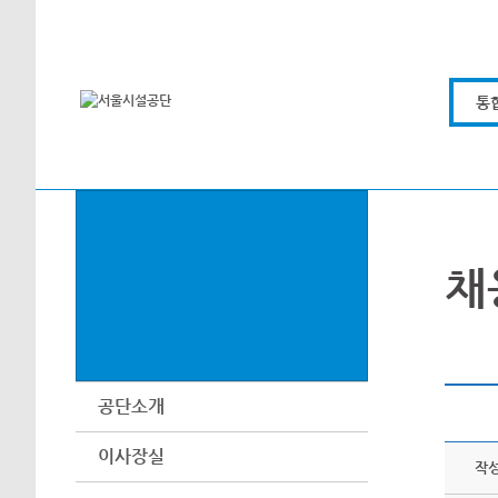
본문바로가기
통
채
공단소개
이사장실
작