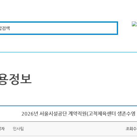
합검색
복지경제
문화체육
도로관리
시설안전
용정보
2026년 서울시설공단 계약직원(고척체육센터 생존수영 
성자
인사팀
조회수