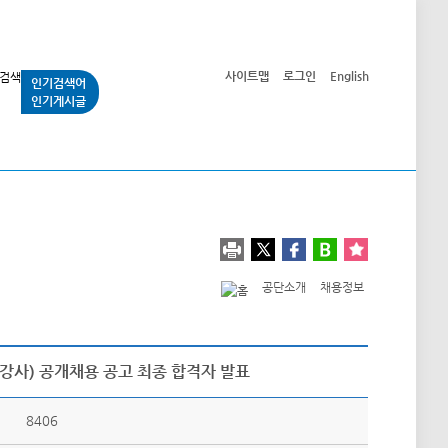
사이트맵
로그인
English
인기검색어
인기게시글
교통사업
시민광장
공단소개
정보공개
공단소개
채용정보
강사) 공개채용 공고 최종 합격자 발표
8406