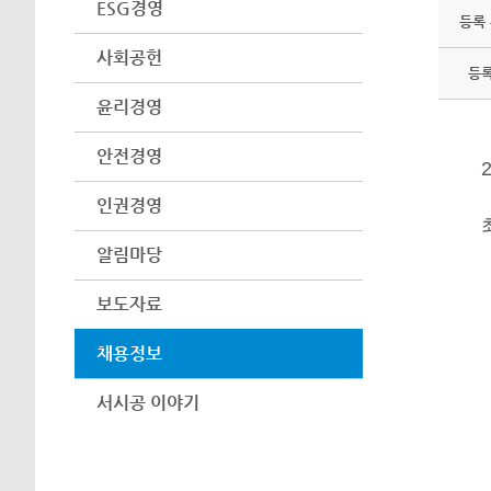
ESG경영
등록
사회공헌
등
윤리경영
안전경영
인권경영
알림마당
보도자료
채용정보
서시공 이야기