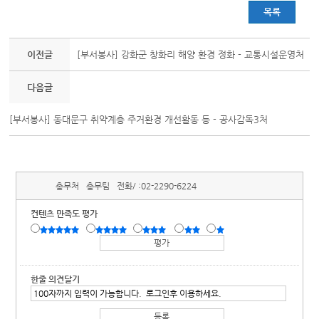
목록
이전글
[부서봉사] 강화군 창화리 해양 환경 정화 - 교통시설운영처
다음글
[부서봉사] 동대문구 취약계층 주거환경 개선활동 등 - 공사감독3처
총무처
총무팀
전화/ :
02-2290-6224
컨텐츠 만족도 평가
한줄 의견달기