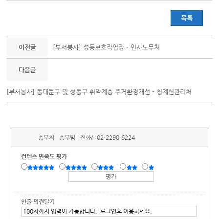
목록
이전글
[부서봉사] 성동보호작업장 - 인사노무처
다음글
[부서봉사] 동대문구 및 성동구 취약계층 주거환경개선 - 청계천관리처
총무처
총무팀
전화/ :
02-2290-6224
컨텐츠 만족도 평가
한줄 의견달기