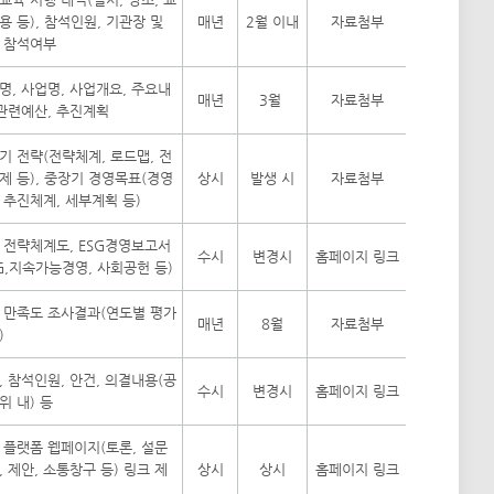
용 등), 참석인원, 기관장 및
매년
2월 이내
자료첨부
 참석여부
명, 사업명, 사업개요, 주요내
매년
3월
자료첨부
 관련예산, 추진계획
기 전략(전략체계, 로드맵, 전
제 등), 중장기 경영목표(경영
상시
발생 시
자료첨부
 추진체계, 세부계획 등)
G 전략체계도, ESG경영보고서
수시
변경시
홈페이지 링크
SG,지속가능경영, 사회공헌 등)
 만족도 조사결과(연도별 평가
매년
8월
자료첨부
)
, 참석인원, 안건, 의결내용(공
수시
변경시
홈페이지 링크
위 내) 등
 플랫폼 웹페이지(토론, 설문
, 제안, 소통창구 등) 링크 제
상시
상시
홈페이지 링크