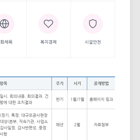
문화체육
복지경제
시설안전
항목
주기
시기
공개방법
일시, 회의내용, 회의결과, 건
반기
1월/7월
홈페이지 링크
항에 대한 조치결과
(정기, 특정, 대규모공사현장
, 대상(본부, 직속기관, 사업소
매년
2월
자료첨부
, 감사일정, 감사반편성, 중점
사항