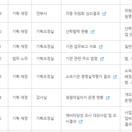
위원
9
기획·재정
전부서
각종 위원회 심의결과
원명
산학
0
기획·재정
기획조정실
산학협력 현황
업 
1
기획·재정
기획조정실
기관 업무보고 자료
일반
2
법무·노무
기획조정실
기관 관련 주요 법령
법,
소속
3
기획·재정
기획조정실
소속기관 경영실적평가 결과
배점
항,
개요
4
기획·재정
감사실
청렴마일리지 운영 현황
운영
사업
예비타당성 조사 대상사업 및 조
5
기획·재정
기획조정실
업비
사결과
결과