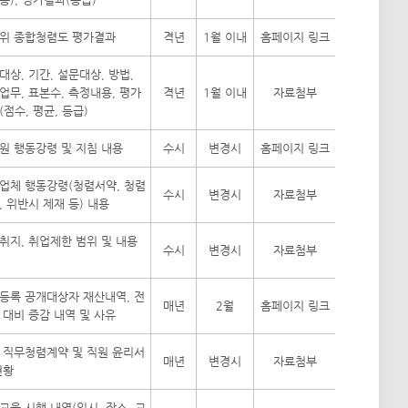
위 종합청렴도 평가결과
격년
1월 이내
홈페이지 링크
대상, 기간, 설문대상, 방법,
업무, 표본수, 측정내용, 평가
격년
1월 이내
자료첨부
(점수, 평균, 등급)
원 행동강령 및 지침 내용
수시
변경시
홈페이지 링크
업체 행동강령(청렴서약, 청렴
수시
변경시
자료첨부
, 위반시 제재 등) 내용
취지, 취업제한 범위 및 내용
수시
변경시
자료첨부
등록 공개대상자 재산내역, 전
매년
2월
홈페이지 링크
 대비 증감 내역 및 사유
 직무청렴계약 및 직원 윤리서
매년
변경시
자료첨부
현황
교육 시행 내역(일시, 장소, 교