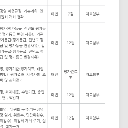
경영 이행규정, 기본계획, 인
매년
7월
자료첨부
위원회 개최 결과
평가(평가등급, 전년도 평가등
및 평가등급 변경 사유), 기관
평가등급(평가등급, 전년도 평
매년
12월
자료첨부
급 및 평가등급 변경사유), 감
평가등급(평가등급, 전년도 평
급 및 평가등급 변경사유)
명, 평가기준(평가지표, 배점,
평가완료
방법), 평가결과, 지적사항, 조
매년
자료첨부
후
획 및 조치결과
명, 과제내용, 수행기간, 총연
매년
12월
자료첨부
, 연구책임자
회명, 위원회 구성(위원장명,
장 임기, 위원수, 민간위원수,
매년
12월
자료첨부
위원수), 위원회 개최 주기, 설
적, 설치근거