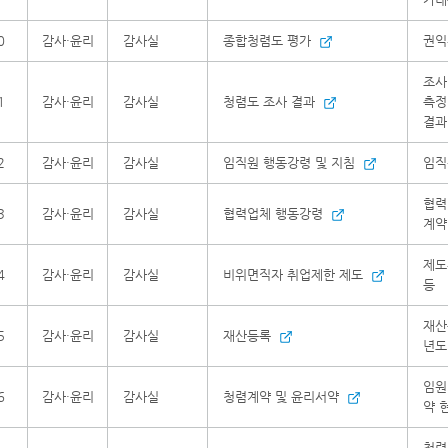
0
감사·윤리
감사실
종합청렴도 평가
권익
조사
1
감사·윤리
감사실
청렴도 조사 결과
측정
결과
2
감사·윤리
감사실
임직원 행동강령 및 지침
임직
협력
3
감사·윤리
감사실
협력업체 행동강령
계약
제도
4
감사·윤리
감사실
비위면직자 취업제한 제도
등
재산
5
감사·윤리
감사실
재산등록
년도
임원
6
감사·윤리
감사실
청렴계약 및 윤리서약
약 
청렴