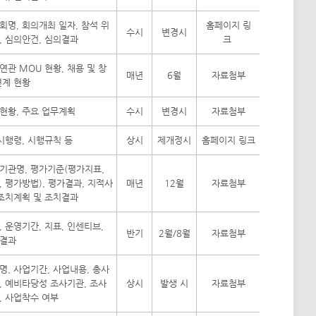
회명, 회의개최 일자, 참석 위
홈페이지 링
수시
변경시
, 심의안건, 심의결과
크
연관 MOU 현황, 채용 및 창
매년
6월
자료첨부
연계 현황
현황, 주요 업무계획
수시
변경시
자료첨부
 시행령, 시행규칙 등
상시
제개정시
홈페이지 링크
기관명, 평가기준(평가지표,
, 평가방법), 평가결과, 지적사
매년
12월
자료첨부
 조치계획 및 조치결과
, 운영기간, 지표, 인센티브,
반기
2월/8월
자료첨부
결과
명, 사업기간, 사업내용, 총사
, 예비타당성 조사기관, 조사
상시
발생 시
자료첨부
, 사업착수 여부