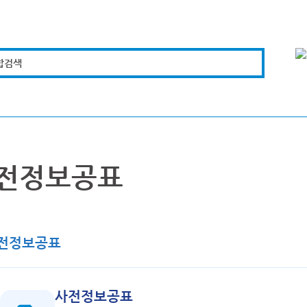
합검색
복지경제
문화체육
도로관리
시설안전
전정보공표
전정보공표
사전정보공표