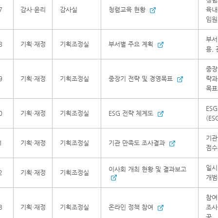
7
감사·윤리
감사실
청렴교육 현황
육내
임원
부서
8
기획·재정
기획조정실
부서별 주요 계획
용,
중장
9
기획·재정
기획조정실
중장기 전략 및 경영목표
략과
목표
ES
0
기획·재정
기획조정실
ESG 전략 체계도
(E
기관
1
기획·재정
기획조정실
기관 만족도 조사결과
점수
일시
이사회 개최 현황 및 결과보고
2
기획·재정
기획조정실
개범
참여
3
기획·재정
기획조정실
온라인 정책 참여
조사
공