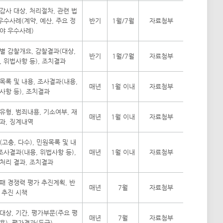
감사 대상, 처리절차, 관련 법
 우수사례(계약, 예산, 주요 정
반기
1월/7월
자료첨부
야 우수사례)
별 감찰개요, 감찰결과(대상,
반기
1월/7월
자료첨부
, 위법사항 등), 조치결과
목록 및 내용, 조사결과(내용,
매년
1월 이내
자료첨부
사항 등), 조치결과
유형, 범죄내용, 기소여부, 재
매년
1월 이내
자료첨부
과, 징계내역
(고충, 다수), 민원목록 및 내
 조사결과(내용, 위법사항 등),
매년
1월 이내
자료첨부
처리 결과, 조치결과
패 경쟁력 평가 추진계획, 반
매년
7월
자료첨부
 추진 시책
대상, 기간, 평가부문(주요 평
매년
7월
자료첨부
용), 평가결과(등급)