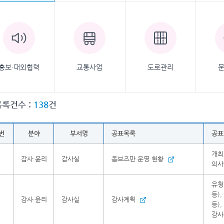
홍보·대외협력
교통사업
도로관리
목록건수 :
138
건
번
분야
부서명
공표목록
공표
개최
1
감사·윤리
감사실
옴브즈만 운영 현황
의사
유형
등)
2
감사·윤리
감사실
감사계획
등)
감사