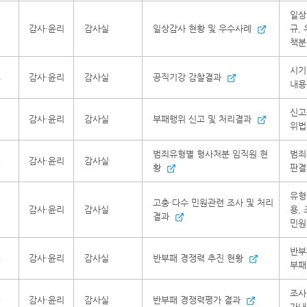
일상
3
감사·윤리
감사실
일상감사 현황 및 우수사례
규,
책분
시기
4
감사·윤리
감사실
공직기강 감찰결과
내용
신고
5
감사·윤리
감사실
부패행위 신고 및 처리결과
위법
범죄유형별 형사처분 임직원 현
범죄
6
감사·윤리
감사실
황
판결
유형
고충·다수 민원관련 조사 및 처리
7
감사·윤리
감사실
용,
결과
민원
반부
8
감사·윤리
감사실
반부패 경쟁력 추진 현황
부패
조사
9
감사·윤리
감사실
반부패 경쟁력평가 결과
가내