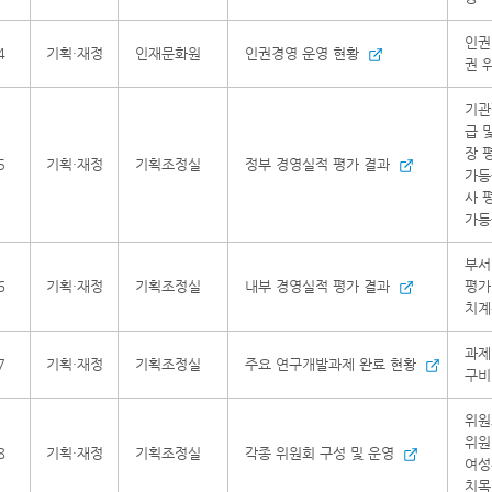
인권
4
기획·재정
인재문화원
인권경영 운영 현황
권 
기관
급 
장 
5
기획·재정
기획조정실
정부 경영실적 평가 결과
가등
사 
가등
부서
6
기획·재정
기획조정실
내부 경영실적 평가 결과
평가
치계
과제
7
기획·재정
기획조정실
주요 연구개발과제 완료 현황
구비
위원
위원
8
기획·재정
기획조정실
각종 위원회 구성 및 운영
여성
치목