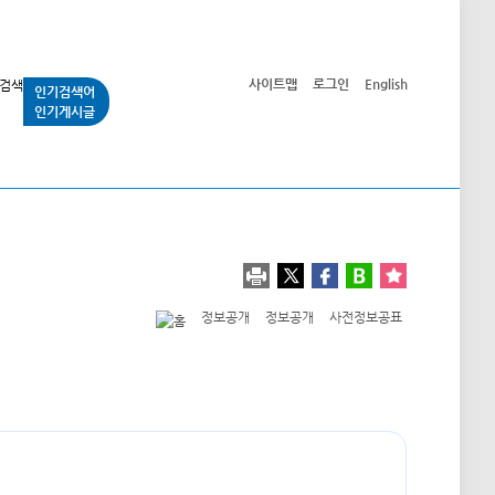
사이트맵
로그인
English
인기검색어
인기게시글
교통사업
시민광장
공단소개
정보공개
정보공개
정보공개
사전정보공표