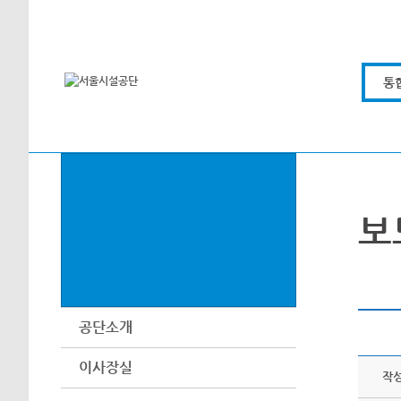
본문바로가기
통
보
공단소개
이사장실
작