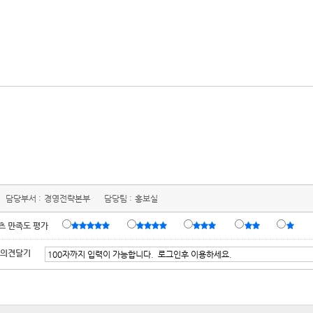
담당부서 :
경영전략본부
담당팀 :
홍보실
츠 만족도 평가
 의견달기