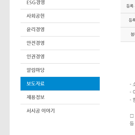
ESG경영
등록
사회공헌
등
윤리경영
첨
안전경영
인권경영
알림마당
보도자료
-
-
채용정보
-
서시공 이야기
□
등