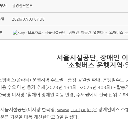
 부서
경영전략본부
록일
2026/07/03 07:38
부
(보도자료)_서울시설공단,_장애인_이동권_넓힌다…_‘소형버스_운행지
서울시설공단, 장애인 
‘소형버스 운행지역·
 소형버스(쏠라티) 운행지역 수도권→충청·강원권 확대, 운행일수도 
 이용 수요 매년 증가 추세(2023년 134회→2025년 403회)…탑
 한국영 이사장 “휠체어 장애인 이동 반경, 수도권에서 전국 단위로 확
 서울시설공단(이사장 한국영,
www.sisul.or.kr)
은
장애인버스 소형
 운영 기준을 대폭 개선한다고 3일 밝혔다.