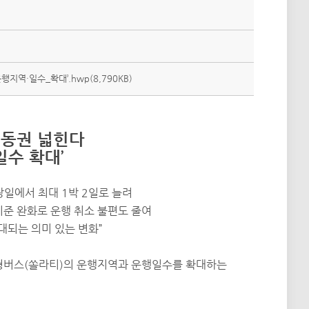
역·일수_확대’.hwp(8,790KB)
이동권 넓힌다
일수 확대’
당일에서 최대 1박 2일로 늘려
승기준 완화로 운행 취소 불편도 줄여
대되는 의미 있는 변화”
버스(쏠라티)의 운행지역과 운행일수를 확대하는