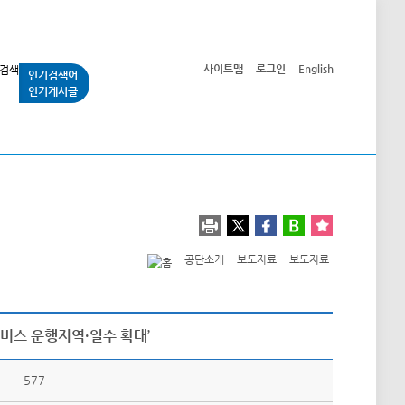
사이트맵
로그인
English
인기검색어
인기게시글
교통사업
시민광장
공단소개
정보공개
공단소개
보도자료
보도자료
버스 운행지역·일수 확대’
577