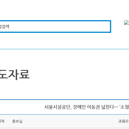
합검색
복지경제
문화체육
도로관리
시설안전
도자료
서울시설공단, 장애인 이동권 넓힌다… ‘소형
성자
홍보실
조회수