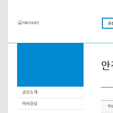
본문바로가기
통
안
공단소개
이사장실
작