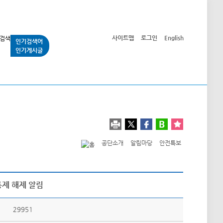
사이트맵
로그인
English
인기검색어
인기게시글
교통사업
시민광장
공단소개
정보공개
공단소개
알림마당
안전특보
통제 해제 알림
29951