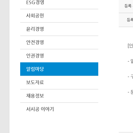
ESG경영
등록
사회공헌
등
윤리경영
안전경영
[
인권경영
- 
알림마당
-
보도자료
-
채용정보
서시공 이야기