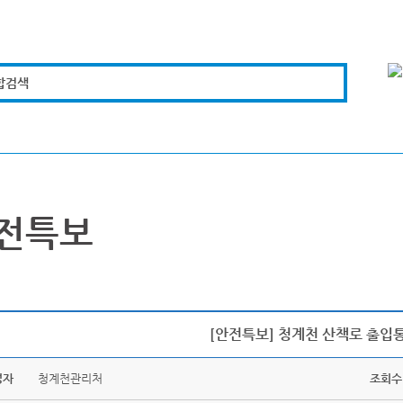
합검색
복지경제
문화체육
도로관리
시설안전
전특보
[안전특보] 청계천 산책로 출입
성자
청계천관리처
조회수