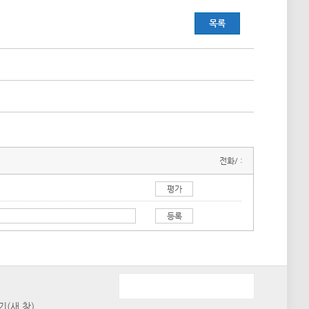
목록
전화/ :