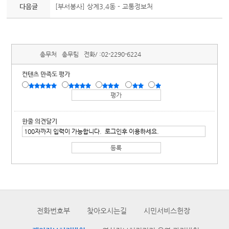
다음글
[부서봉사] 상계3,4동 - 교통정보처
총무처
총무팀
전화/ :
02-2290-6224
컨텐츠 만족도 평가
한줄 의견달기
전화번호부
찾아오시는길
시민서비스헌장