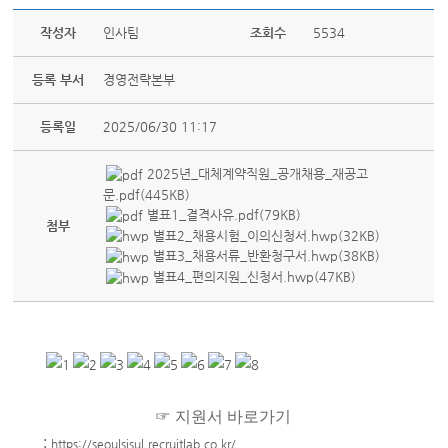
작성자
인사팀
조회수
5534
등록 부서
경영전략본부
등록일
2025/06/30 11:17
2025년_대체계약직원_공개채용_재공고
문.pdf(445KB)
별표1_결격사유.pdf(79KB)
첨부
별표2_채용시험_이의신청서.hwp(32KB)
별표3_채용서류_반환청구서.hwp(38KB)
별표4_편의지원_신청서.hwp(47KB)
☞ 지원서 바로가기
:
https://seoulsisul.recruitlab.co.kr/