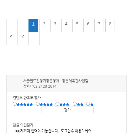
1
2
3
4
5
6
7
8
9
10
서울월드컵경기장운영처
장충체육관사업팀
전화/ :
02-2128-2814
컨텐츠 만족도 평가
한줄 의견달기