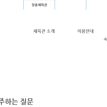
울월드컵경기장
장충체육관
고척스카이돔
청계천
체육관 소개
이용안내
새
주하는 질문