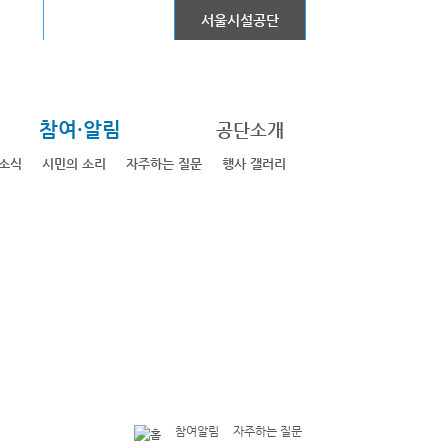
어린이대공원
서울시설공단
참여·알림
공단소개
소식
시민의 소리
자주하는 질문
행사 갤러리
참여알림
자주하는 질문