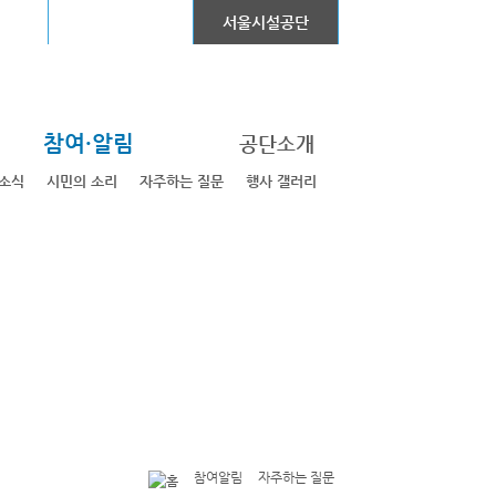
어린이대공원
서울시설공단
참여·알림
공단소개
소식
시민의 소리
자주하는 질문
행사 갤러리
참여알림
자주하는 질문