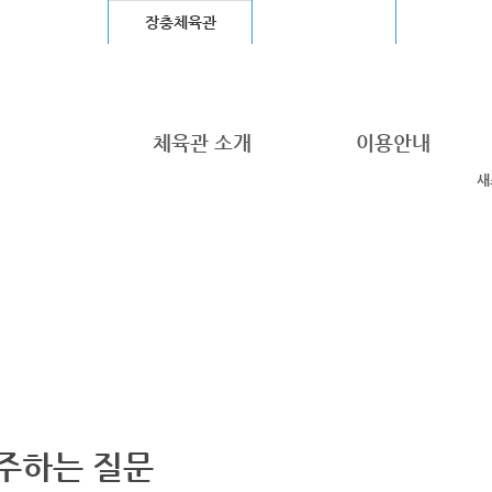
울월드컵경기장
장충체육관
고척스카이돔
청계천
체육관 소개
이용안내
새
주하는 질문