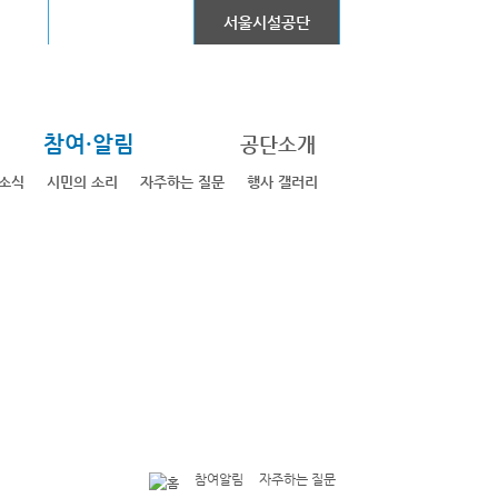
어린이대공원
서울시설공단
참여·알림
공단소개
소식
시민의 소리
자주하는 질문
행사 갤러리
참여알림
자주하는 질문