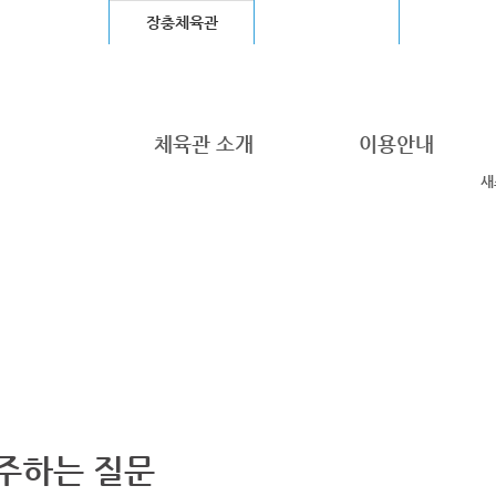
울월드컵경기장
장충체육관
고척스카이돔
청계천
체육관 소개
이용안내
새
주하는 질문