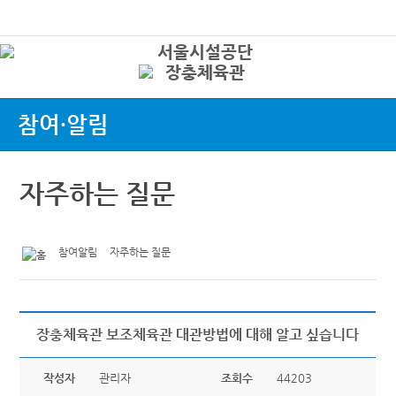
본문바로가기
로그인
상
참여·알림
자주하는 질문
참여알림
자주하는 질문
장충체육관 보조체육관 대관방법에 대해 알고 싶습니다
작성자
관리자
조회수
44203