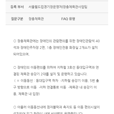
등록 부서
서울월드컵경기장운영처|장충체육관사업팀
질문구분
장충체육관
FAQ 유형
○ 장충체육관에는 장애인의 관람편의를 위한 장애인관람석 40
석과 장애인주차장 2면, 1층 장애인전용 화장실 2개소가 설치
되어있으며,
○ 장애인의 이동편의를 위하여 지하철 3호선 동대입구역과 연
결된 체육관 승강기 2대를 설치 및 운행하고 있습니다.
( ※ 이동동선 : 동대입구역 하차→지하철 승강기 이용, 5번 출
구 방향으로 이동→지하 연결통로 이동→체육관 내 승강기 이
용, 체육관 내 입장)
○ 아울러 이동동선내에 점자블럭과 촉지도 등 이동 편의시설이
설치되어 있고 화장실 내에 비상벨도 운영중입니다.