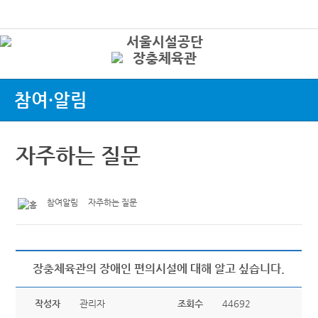
본문바로가기
로그인
상
참여·알림
자주하는 질문
참여알림
자주하는 질문
장충체육관의 장애인 편의시설에 대해 알고 싶습니다.
작성자
관리자
조회수
44692