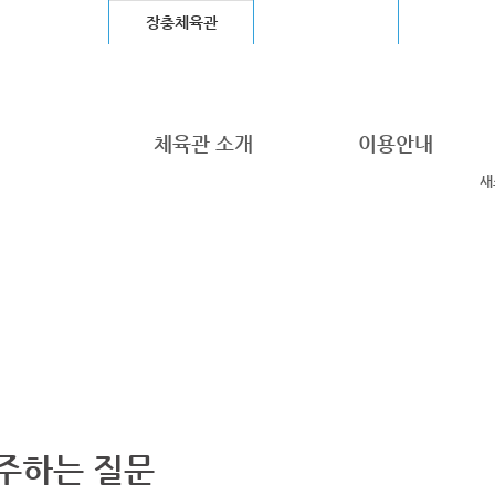
울월드컵경기장
장충체육관
고척스카이돔
청계천
체육관 소개
이용안내
새
주하는 질문