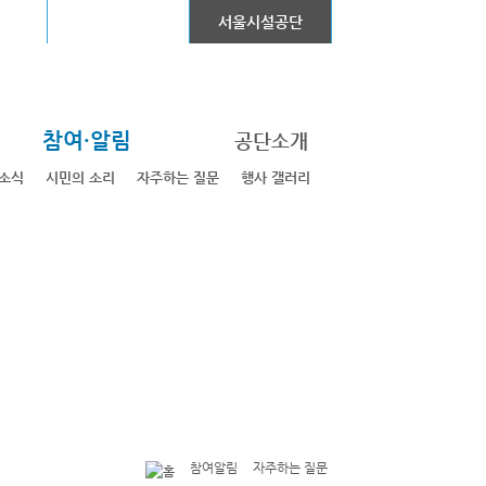
어린이대공원
서울시설공단
참여·알림
공단소개
소식
시민의 소리
자주하는 질문
행사 갤러리
참여알림
자주하는 질문