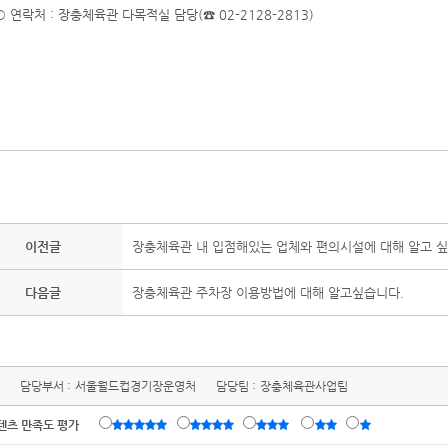
○ 연락처 : 장충체육관 다목적실 담당(☎ 02-2128-2813)
이전글
장충체육관 내 입점해있는 업체와 편의시설에 대해 알고 싶
다음글
장충체육관 주차장 이용방법에 대해 알고싶습니다.
담당부서 :
서울월드컵경기장운영처
담당팀 :
장충체육관사업팀
텐츠 만족도 평가