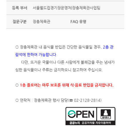
등록 부서
서울월드컵경기장운영처|장충체육관사업팀
질문구분
장충체육관
FAQ 유형
○ 장충체육관 내 음식물 반입은 간단한 음식물일 경우,
2층 관
람석에 한하여 가능합니다
.
다만, 뜨거운 국물이나 다른 사람에게 불쾌감을 주는 냄새가
심한 음식물이나 주류는 금지하오니 참고하여 주십시오.
○
1층 플로어는 마루 보호를 위해 식·음료 반입을 금지합니다.
○ 연락처 : 장충체육관 행사 담당(☎ 02-2128-2814)