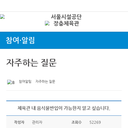
본문바로가기
로그인
상
참여·알림
자주하는 질문
참여알림
자주하는 질문
체육관 내 음식물반입이 가능한지 알고 싶습니다.
작성자
관리자
조회수
52269