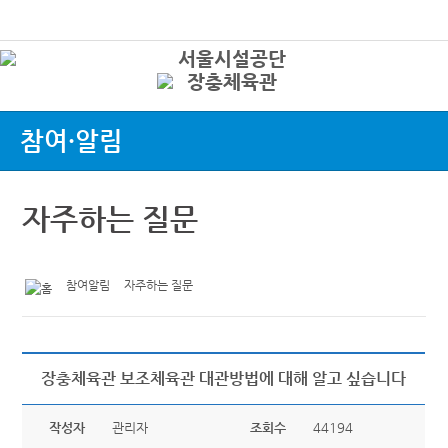
본문바로가기
로그인
상
참여·알림
자주하는 질문
참여알림
자주하는 질문
장충체육관 보조체육관 대관방법에 대해 알고 싶습니다
작성자
관리자
조회수
44194