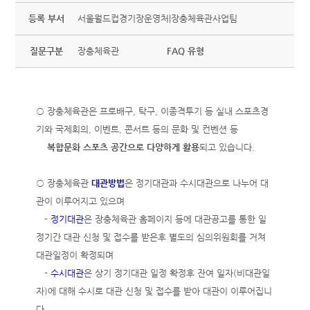
등록 부서
서울월드컵경기장운영처|장충체육관사업팀
질문구분
장충체육관
FAQ 유형
○ 장충체육관은 프로배구, 탁구, 이종격투기 등 실내 스포츠경
기와 국제회의, 이벤트, 콘서트 등의 문화 및 컨벤션 등
복합문화 스포츠 공간으로 다양하게 활용
되고 있습니다.
○ 장충체육관
대관방법
은 정기대관과 수시대관으로 나누어 대
관이 이루어지고 있으며
-
정기대관
은 장충체육관 홈페이지 등에 대관공고를 통한 일
정기간 대관 신청 및 접수를 받은후 별도의 심의위원회를 거쳐
대관일정이 확정되며
-
수시대관
은 상기 정기대관 일정 확정후 잔여 일자(비대관일
자)에 대해 수시로 대관 신청 및 접수를 받아 대관이 이루어집니
다.