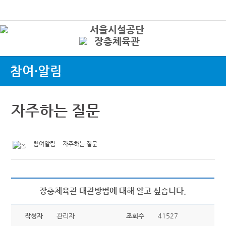
본문바로가기
로그인
상
참여·알림
자주하는 질문
참여알림
자주하는 질문
장충체육관 대관방법에 대해 알고 싶습니다.
작성자
관리자
조회수
41527