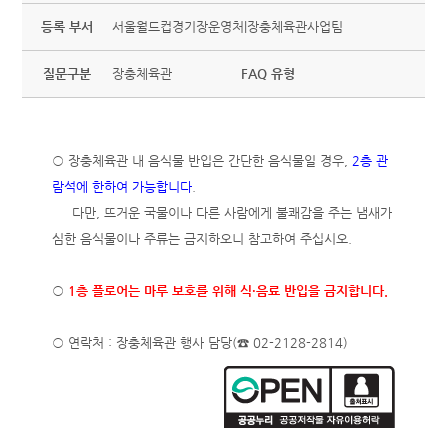
등록 부서
서울월드컵경기장운영처|장충체육관사업팀
질문구분
장충체육관
FAQ 유형
○ 장충체육관 내 음식물 반입은 간단한 음식물일 경우,
2층 관
람석에 한하여 가능합니다
.
다만, 뜨거운 국물이나 다른 사람에게 불쾌감을 주는 냄새가
심한 음식물이나 주류는 금지하오니 참고하여 주십시오.
○
1층 플로어는 마루 보호를 위해 식·음료 반입을 금지합니다.
○ 연락처 : 장충체육관 행사 담당(☎ 02-2128-2814)