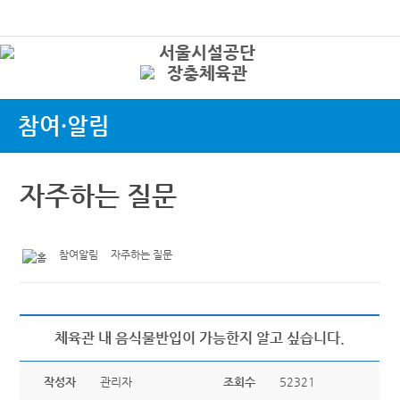
본문바로가기
로그인
상
참여·알림
자주하는 질문
참여알림
자주하는 질문
체육관 내 음식물반입이 가능한지 알고 싶습니다.
작성자
관리자
조회수
52321