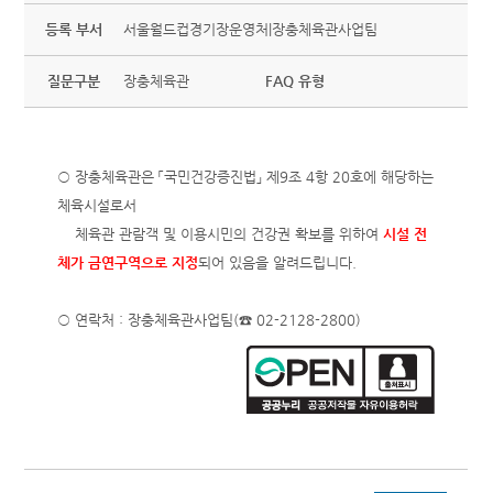
등록 부서
서울월드컵경기장운영처|장충체육관사업팀
질문구분
장충체육관
FAQ 유형
○ 장충체육관은 「국민건강증진법」 제9조 4항 20호에 해당하는
체육시설로서
체육관 관람객 및 이용시민의 건강권 확보를 위하여
시설 전
체가 금연구역으로 지정
되어 있음을 알려드립니다.
○ 연락처 : 장충체육관사업팀(☎ 02-2128-2800)