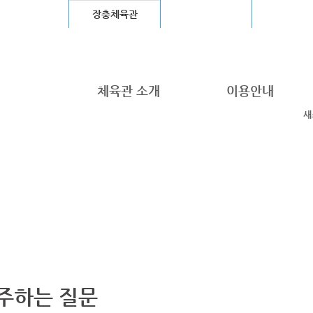
울월드컵경기장
장충체육관
고척스카이돔
청계천
체육관 소개
이용안내
새
주하는 질문