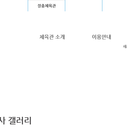
울월드컵경기장
장충체육관
고척스카이돔
청계천
체육관 소개
이용안내
새
사 갤러리