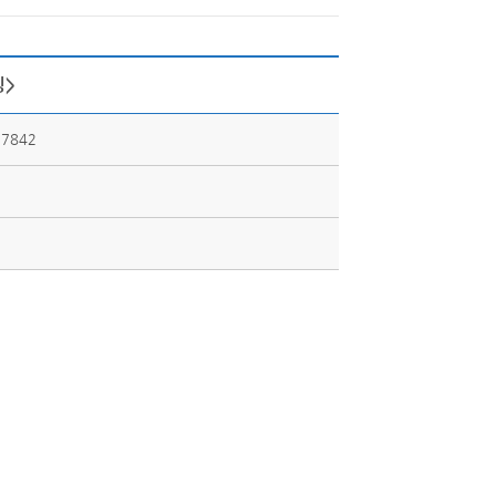
팅>
7842