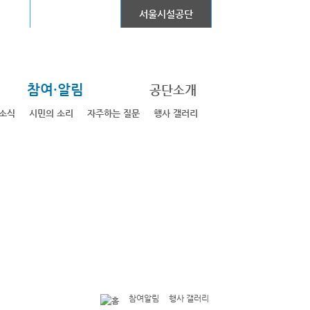
어린이대공원
서울시설공단
참여·알림
공단소개
소식
시민의 소리
자주하는 질문
행사 갤러리
참여알림
행사 갤러리