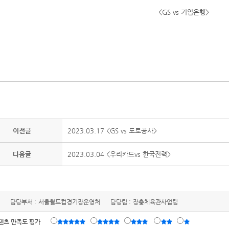
<GS vs 기업은행>
이전글
2023.03.17 <GS vs 도로공사>
다음글
2023.03.04 <우리카드vs 한국전력>
담당부서 :
서울월드컵경기장운영처
담당팀 :
장충체육관사업팀
텐츠 만족도 평가