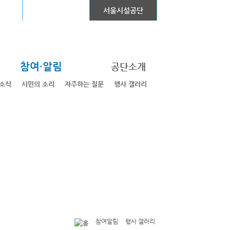
어린이대공원
서울시설공단
참여·알림
공단소개
소식
시민의 소리
자주하는 질문
행사 갤러리
참여알림
행사 갤러리