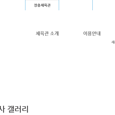
울월드컵경기장
장충체육관
고척스카이돔
청계천
체육관 소개
이용안내
새
사 갤러리