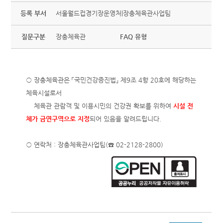
등록 부서
서울월드컵경기장운영처|장충체육관사업팀
질문구분
장충체육관
FAQ 유형
○ 장충체육관은 「국민건강증진법」 제9조 4항 20호에 해당하는
체육시설로서
체육관 관람객 및 이용시민의 건강권 확보를 위하여
시설 전
체가 금연구역으로 지정
되어 있음을 알려드립니다.
○ 연락처 : 장충체육관사업팀(☎ 02-2128-2800)