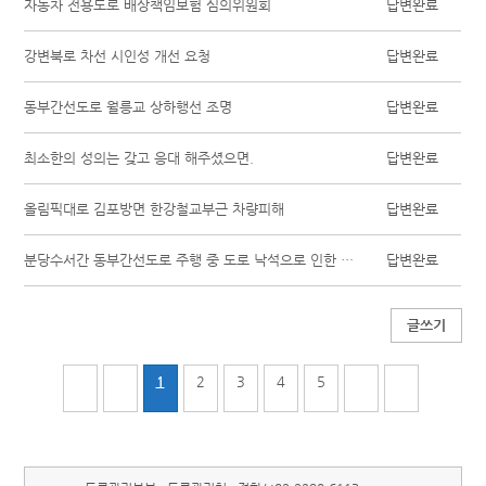
자동차 전용도로 배상책임보험 심의위원회
답변완료
강변북로 차선 시인성 개선 요청
답변완료
동부간선도로 월릉교 상하행선 조명
답변완료
최소한의 성의는 갖고 응대 해주셨으면.
답변완료
올림픽대로 김포방면 한강철교부근 차량피해
답변완료
분당수서간 동부간선도로 주행 중 도로 낙석으로 인한 차량 손상 ？ 손해배상 요청
답변완료
글쓰기
1
2
3
4
5