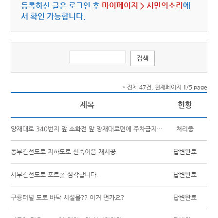
등록하신 글은 로그인 후
마이페이지 > 시민의소리
에
서 확인 가능합니다.
* 전체 47건, 현재페이지
1
/5 page
제목
현황
양재대로 340번지 앞 소화전 앞 양재대로면에 주차금지 표시 요청드립니다.
처리중
동부간선도로 지하도로 신축이음 재시공
답변완료
서부간선도로 포트홀 심각합니다.
답변완료
구룡터널 도로 바닥 시설물?? 이거 먼가요?
답변완료