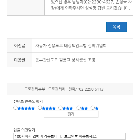
있으신 경우 담당자(02-2290-4627, 손성국 차
장)에게 연락주시면 성심껏 답변 드리겠습니다.
목록
이전글
자동차 전용도로 배상책임보험 심의위원회
다음글
동부간선도로 월릉교 상하행선 조명
도로관리본부
도로관리처
전화/ :
02-2290-6113
컨텐츠 만족도 평가
한줄 의견달기