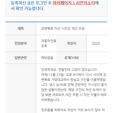
등록하신 글은 로그인 후
마이페이지 > 시민의소리
에
서 확인 가능합니다.
제목
강변북로 차선 시인성 개선 요청
자동차전용
민원분야
작성자
김OO
도로
답변관련
해당없음
공개(Y/N)
안녕하세요, 연말인데 고생이 많으십니다.
어제(12월 23일) 오후 9시에서 10시 사이에 강
변북로 가양대교에서 한남교 구간을 이용하였습
니다. 당시 눈/비로 인해 전반적인 가시성이 좋지
않은 상황이었는데, 해당 구간의 차선 도색이 상
당 부분 마모되어 야간 주행 시 차선 식별이 매우
어려웠습니다.
전조등을 비추어도 차선이 거의 보이지 않아 차