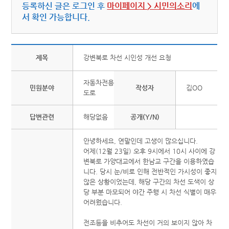
등록하신 글은 로그인 후
마이페이지 > 시민의소리
에
서 확인 가능합니다.
제목
강변북로 차선 시인성 개선 요청
자동차전용
민원분야
작성자
김OO
도로
답변관련
해당없음
공개(Y/N)
안녕하세요, 연말인데 고생이 많으십니다.
어제(12월 23일) 오후 9시에서 10시 사이에 강
변북로 가양대교에서 한남교 구간을 이용하였습
니다. 당시 눈/비로 인해 전반적인 가시성이 좋지
않은 상황이었는데, 해당 구간의 차선 도색이 상
당 부분 마모되어 야간 주행 시 차선 식별이 매우
어려웠습니다.
전조등을 비추어도 차선이 거의 보이지 않아 차