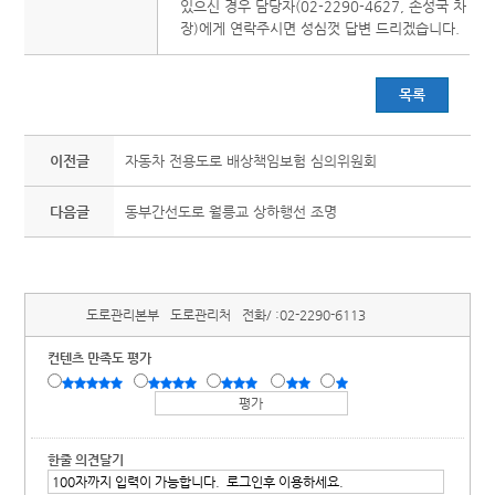
있으신 경우 담당자(02-2290-4627, 손성국 차
장)에게 연락주시면 성심껏 답변 드리겠습니다.
목록
이전글
자동차 전용도로 배상책임보험 심의위원회
다음글
동부간선도로 월릉교 상하행선 조명
도로관리본부
도로관리처
전화/ :
02-2290-6113
컨텐츠 만족도 평가
한줄 의견달기