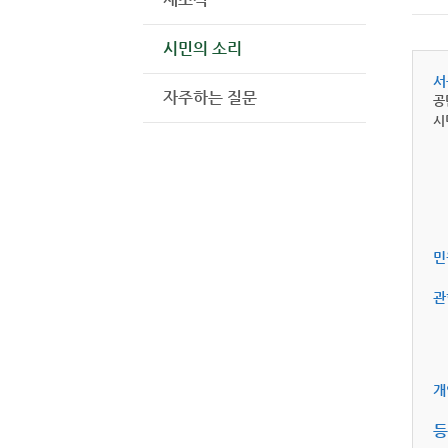
시민의 소리
서
자주하는 질문
공
시
민
관
개
등