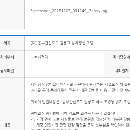
Screenshot_20251207_091249_Gallery.jpg
제목
[RE]동부간선도로 월릉교 상하행선 조명
처리부서
도로기전처
처리담당
첨부파일
처리일자
시민님 안녕하십니까? 저희 공단에서 관리하는 시설로 인해 불
소리를 통해 문의해주신 민원에 대한 답변을 다음과 같이 알려
귀하의 민원내용은 “동부간선도로 월릉교 하부 조명등 밝기 조절
귀하의 민원사항에 대해 검토한 의견은 다음과 같습니다.
가. 가장 먼저 도로 시설물로 인해 불편을 겪으신 점 죄송한 말
내용
나. 해당 민원사항 관련 현장 점검을 통해 눈부심을 확인하여 현