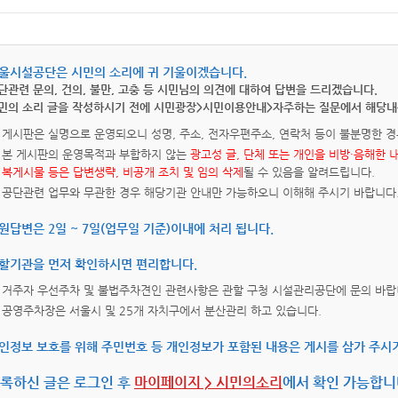
울시설공단은 시민의 소리에 귀 기울이겠습니다.
단관련 문의, 건의, 불만, 고충 등 시민님의 의견에 대하여 답변을 드리겠습니다.
민의 소리 글을 작성하시기 전에 시민광장>시민이용안내>자주하는 질문에서 해당내
게시판은 실명으로 운영되오니 성명, 주소, 전자우편주소, 연락처 등이 불분명한 경
본 게시판의 운영목적과 부합하지 않는
광고성 글, 단체 또는 개인을 비방·음해한 
복게시물 등은 답변생략, 비공개 조치 및 임의 삭제
될 수 있음을 알려드립니다.
공단관련 업무와 무관한 경우 해당기관 안내만 가능하오니 이해해 주시기 바랍니다
원답변은 2일 ~ 7일(업무일 기준)이내에 처리 됩니다.
할기관을 먼저 확인하시면 편리합니다.
거주자 우선주차 및 불법주차견인 관련사항은 관할 구청 시설관리공단에 문의 바랍
공영주차장은 서울시 및 25개 자치구에서 분산관리 하고 있습니다.
인정보 보호를 위해 주민번호 등 개인정보가 포함된 내용은 게시를 삼가 주시
록하신 글은 로그인 후
마이페이지 > 시민의소리
에서 확인 가능합니