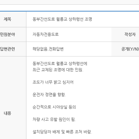
제목
동부간선도로 월릉교 상하행선 조명
민원분야
자동차전용도로
작성자
답변관련
해당없음,전화답변
공개(Y/N)
동부간선도로 월릉교 상하행선에
최근 교체된 조명에 대한 민원.
조도가 너무 밝고 심지어
운전자 정면을 향함.
순간적으로 시야상실 등의
내용
차량 사고 유발 원인이 됨.
설치담당자 배제 및 빠른 조처 바람.