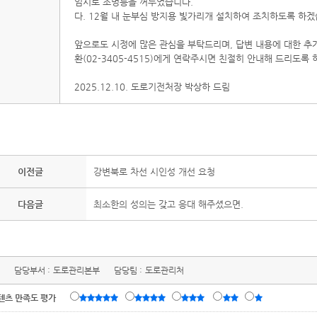
임시로 조명등을 꺼두었습니다.
다. 12월 내 눈부심 방지용 빛가리개 설치하여 조치하도록 하겠
앞으로도 시정에 많은 관심을 부탁드리며, 답변 내용에 대한 추
환(02-3405-4515)에게 연락주시면 친절히 안내해 드리도록
2025.12.10. 도로기전처장 박상하 드림
이전글
강변북로 차선 시인성 개선 요청
다음글
최소한의 성의는 갖고 응대 해주셨으면.
담당부서 :
도로관리본부
담당팀 :
도로관리처
텐츠 만족도 평가