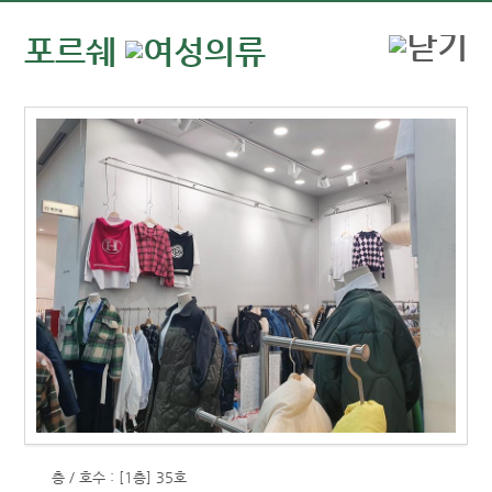
포르쉐
층 / 호수 : [1층] 35호