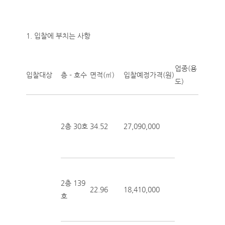
1. 입찰에 부치는 사항
업종(용
입찰대상
층 - 호수
면적(㎡)
입찰예정가격(원)
도)
2층 30호
34.52
27,090,000
2층 139
22.96
18,410,000
호