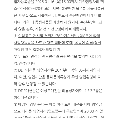
업자등록증을 2025.01.16.(목)16:00까지 계약담당자의 팩
스(02-3405-4203) 또는 서면(DDP패션 몰 4층 서울시설공
단 사무실)으로 제출하신 뒤, 반드시 수신확인하시기 바랍
니다. 기한 내 증빙서류를 제출하지 않거나, 수신확인이 되
지 않은 경우, 개찰 전 사전판정에서 배제합니다.
①
입찰공고 개시일 전까지
「
부가가치세법
」
제
8
조에 따라
사업자등록을 완료한 자로 업태에 도매
,
종목에 의류
(
잡화
매장인 경우 잡화
)
가 포함된 자
② 위 표의 면적은 전용면적과 공용면적을 합계한 사용(계
약)면적입니다.
③ DDP패션몰 영업시간은 20시부터 익일 05시까지입니
다. 다만, 영업시간은 동대문의류상가 주변 영업환경에 따
라 향후 변경될 수 있습니다.
④ DDP패션몰은 여성도매전문 의류상가이며, 1？2·3층은
여성패션입니다.
⑤ 매점의 경우
동대문 의류 야간 도매 패션몰 내에 영업장
으로 패션몰 영업시간
(
일요일부터 목요일까지
20:00~
익일