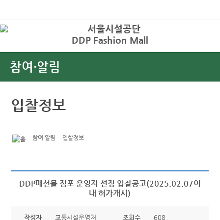
본문바로가기
로그인
DDP Fashion Mall
상
참여·알림
입찰정보
참여·알림
입찰정보
DDP패션몰 점포 운영자 선정 입찰공고(2025.02.07이
내 허가개시)
작성자
교통시설운영처
조회수
608