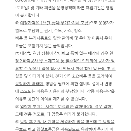
05:00)
중에만 영업이 가능하며, 패션몰 미 영업시간(금요일
·토요일) 및 기타 패션몰 운영정책에 따른 휴점기간은 영업
이 불가합니다.
⑥
예정가격은
1
년간 총액
(
부가가치세 포함
)
으로 운영자가
별도로 부담하는 전기, 수도, 가스, 청소
비용 등 부가사용료와 일반 관리비 및 주차장 이용시 주차
요금은 포함되지 않은 금액입니다.
⑦
매장별 현장 상황이 상이하고 특히 일부 매장의 경우 천
장
？바닥공사 및 소재교체 등 필수적인 인테리어 공사가 필
요할 수 있으니 입찰 참가시 반드시 현장 확인 및 문의 후 시
설물 및 인테리어 설치,
전기 인입소요비용 등을 고려하여
응찰하기
바라며
,
영업상 필요에 의한 설비의 설치나 변경
에 소요되는 비용은 사용인의 부담입니다. 각종 비용부담을
이유로 공단에 이의를 제기할 수 없습니다.
⑧
입찰에 부치는 시설은 여성의류
(
잡화매장의 경우 잡화
)
도매 전용 점포로
,
타 업종은 허가가 불가합니다
.
⑨
낙찰 후 기일 내 계약을 체결하지 않을 경우에 그 낙찰을
무효로 하고 입찰보증금은 귀속
되므로 유의하여 주시기 바