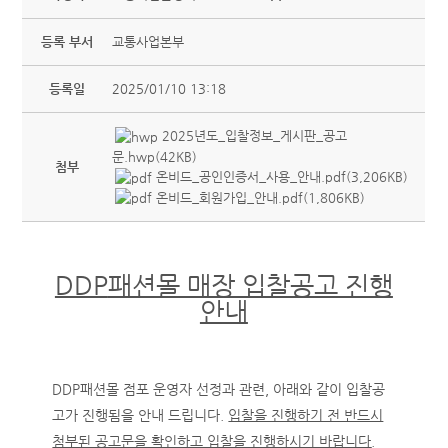
등록 부서
교통사업본부
등록일
2025/01/10 13:18
2025년도_입찰정보_게시판_공고
문.hwp(42KB)
첨부
온비드_공인인증서_사용_안내.pdf(3,206KB)
온비드_회원가입_안내.pdf(1,806KB)
DDP
패션몰 매장 입찰공고 진행
안내
DDP패션몰 점포 운영자 선정과 관련, 아래와 같이 입찰공
고가 진행됨을 안내 드립니다.
입찰을 진행하기 전 반드시
첨부된 공고문을 확인하고 입찰을 진행하시기 바랍니다
.