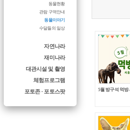
동물현황
관람 구역안내
동물이야기
수달들의 일상
자연나라
재미나라
대관시설 및 촬영
체험프로그램
5월 방구석 먹방-
포토존 · 포토스팟