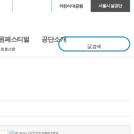
이돔
청계천
서울시설공단
어린이대공원
원페스티벌
공단소개
· 포토스팟
(YYYY-MM-DD)