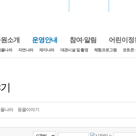
서울월드컵경기장
장충체육관
고척스카
공원소개
운영안내
참여·알림
어린이정
동물나라
자연나라
재미나라
대관시설 및 촬영
체험프로그램
포토존 
야기
동물나라
동물이야기
~