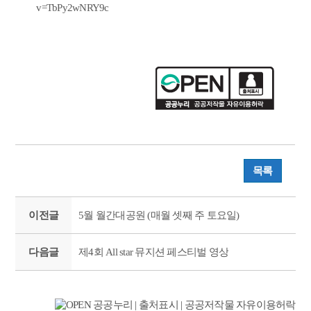
v=TbPy2wNRY9c
목록
이전글
5월 월간대공원 (매월 셋째 주 토요일)
다음글
제4회 All star 뮤지션 페스티벌 영상