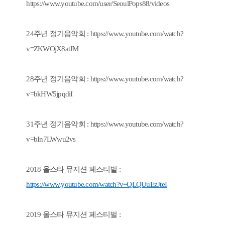
https://www.youtube.com/user/SeoulPops88/videos
24주년 정기음악회 :
https://www.youtube.com/watch?
v=ZKWOjX8atJM
28주년 정기음악회 :
https://www.youtube.com/watch?
v=bkHW5jpqdiI
31주년 정기음악회 :
https://www.youtube.com/watch?
v=bIn7LWwu2vs
2018 올스타 뮤지션 페스티벌 :
https://www.youtube.com/watch?v=QLQUuEzJteI
2019 올스타 뮤지션 페스티벌 :