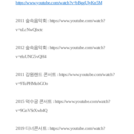
https://www.youtube.com/watch?v=bBggUlyKn5M
2011 숲속음악회 :
https://www.youtube.com/watch?
v=uLcNwQlsctc
2012 숲속음악회 :
https://www.youtube.com/watch?
v=rfuUNG5vQH4
2011 강원랜드 콘서트 :
https://www.youtube.com/watch?
v=9TuPHMubGOo
2015 덕수궁 콘서트 :
https://www.youtube.com/watch?
v=9GnVSrXwh4Q
2019 디너콘서트 :
https://www.youtube.com/watch?