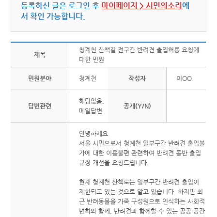
등록하신 글은 로그인 후
마이페이지 > 시민의소리
에
서 확인 가능합니다.
청계천 산책길 전구간 반려견 출입허용 요청에
제목
대한 민원
민원분야
청계천
작성자
이OO
해당없음,
답변관련
공개(Y/N)
메일답변
안녕하세요.
서울 시민으로서 청계천 일부구간 반려견 출입불
가에 대한 이용불편 관련하여 반려견 동반 출입
규정 개선을 요청드립니다.
현재 청계천 산책로는 일부구간 반려견 출입이
제한되고 있는 것으로 알고 있습니다. 하지만 최
근 반려동물을 가족 구성원으로 인식하는 사회적
변화와 함께, 반려견과 함께할 수 있는 공공 공간