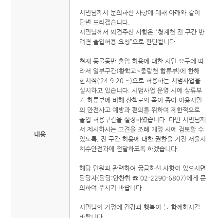
시민님께서 문의하신 사항에 대해 아래와 같이
답변 드리겠습니다.
시민님께서 의견주신 사항은 “청계천 전 구간 반
려견 출입허용 요청”으로 판단됩니다.
현재 동물동반 출입 허용에 대한 시민 요구에 따
라서 일부구간(황학교~중랑천 합류부)에 한해
한시적(’24.9.20.~)으로 허용하는 시범사업을
실시하고 있습니다. 시범사업 운영 시에 상류부
가 하류부에 비해 산책로의 폭이 좁아 이용시민
의 안전사고 예방과 편의를 위하여 제한적으로
출입 허용구간을 설정하였습니다. 다만 시민님께
서 제시하시는 고견을 조례 개정 시에 검토할 수
내용
있도록, 전 구간 허용에 대한 권한을 가진 서울시
치수안전과에 전달하도록 하겠습니다.
해당 민원과 관련하여 궁금하신 사항이 있으시면
담당자(담당:안찬휘 ☎ 02-2290-6807)에게 문
의하여 주시기 바랍니다.
시민님의 가정에 건강과 행복이 늘 함께하시길
바랍니다.