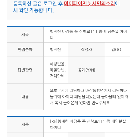
등록하신 글은 로그인 후
마이페이지 > 시민의소리
에
서 확인 가능합니다.
청계천 마장동 쪽 산책로111 쯤 패딩분실 아이
제목
더
민원분야
청계천
작성자
김OO
해당없음,
답변관련
메일답변,
공개(Y/N)
전화답변
오후 2시에 러닝하다 마장동방면에서 러닝하다
내용
돌위에 아이더 패딩올려놨는데 돌아올때 없어져
서 혹시 들어온게 있다면 연락주세요
[RE]청계천 마장동 쪽 산책로111 쯤 패딩분실
제목
아이더