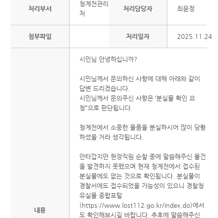
청계천관리
처리부서
처리담당자
최윤정
처
첨부파일
처리일자
2025.11.24
시민님 안녕하십니까?
시민님께서 문의하신 사항에 대해 아래와 같이
답변 드리겠습니다.
시민님께서 문의주신 사항은 ‘분실물 확인 요
청“으로 판단됩니다.
청계천에서 소중한 물품을 분실하시어 많이 당황
하셨을 거라 생각됩니다.
안타깝지만 현장직원 순찰 중에 말씀해주신 물건
을 발견하지 못했으며 현재 청계천에서 접수된
분실물에도 없는 것으로 확인됩니다. 분실물이
경찰서에도 접수되었을 가능성이 있으니 경찰청
유실물 종합포털
(https://www.lost112.go.kr/index.do)에서
내용
도 확인해보시길 바랍니다. 추후에 말씀해주신